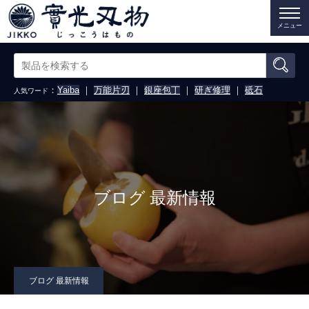
メニュー
：
Yaiba
｜
万能片刃
｜
銀座包丁
｜
研ぎ修理
｜
砥石
人気ワード
ブログ 最新情報
ブログ 最新情報