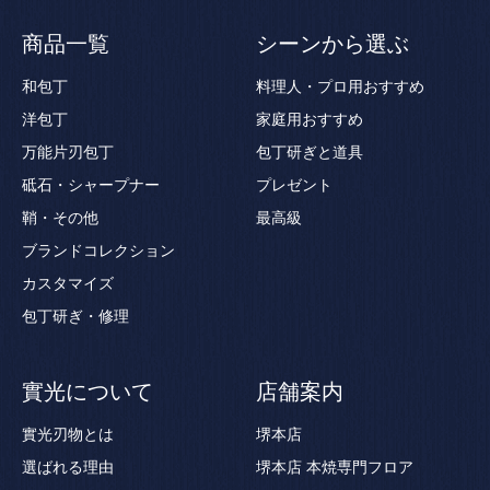
商品一覧
シーンから選ぶ
和包丁
料理人・プロ用おすすめ
洋包丁
家庭用おすすめ
万能片刃包丁
包丁研ぎと道具
砥石・シャープナー
プレゼント
鞘・その他
最高級
ブランドコレクション
カスタマイズ
包丁研ぎ・修理
實光について
店舗案内
實光刃物とは
堺本店
選ばれる理由
堺本店 本焼専門フロア