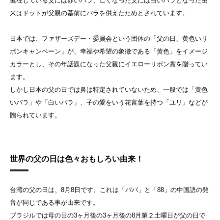
健在している父には赤いバラ、亡くなった父には白いバラとなった由
来はドットが父親の墓前にバラを供えたためとされています。
日本では、ファザーズデー・委員会という団体の「父の日、黄色いリ
ボンキャンペーン」が、幸福や希望の象徴である「黄色」をイメージ
カラーとし、その年話題になった父親にイエローリボン賞を贈ってい
ます。
しかし日本の父の日では鼻は特定されていないため、一般では「黄色
いバラ」や「白いバラ」、子の愛をいう花言葉を持つ「ユリ」などが
贈られています。
世界の父の日は色々おもしろい由来！
台湾の父の日は、8月8日です。これは「パパ」と「88」の中国語の発
音が同じである事が由来です。
ブラジルでは母の日の3ヶ月後の3ヶ月後の8月第２土曜日が父の日で