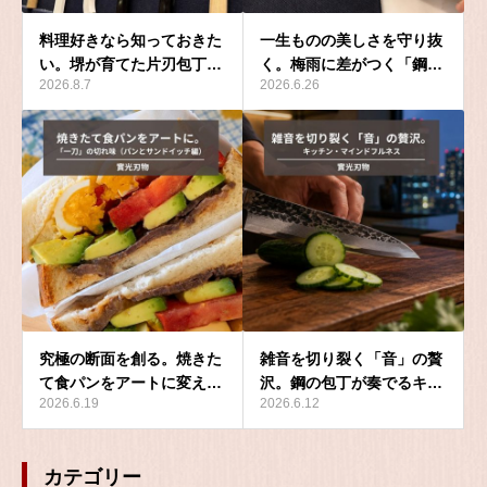
料理好きなら知っておきた
一生ものの美しさを守り抜
い。堺が育てた片刃包丁…
く。梅雨に差がつく「鋼…
2026.8.7
2026.6.26
究極の断面を創る。焼きた
雑音を切り裂く「音」の贅
て食パンをアートに変え…
沢。鋼の包丁が奏でるキ…
2026.6.19
2026.6.12
カテゴリー