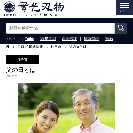
メニュー
：
Yaiba
｜
万能片刃
｜
銀座包丁
｜
研ぎ修理
｜
砥石
人気ワード
ブログ 最新情報
行事食
父の日とは
ホーム
行事食
父の日とは
2015.5.1