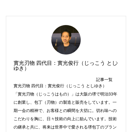
實光刃物 四代目：實光俊行（じっこう とし
ゆき）
記事一覧
實光刃物 四代目：實光俊行（じっこう としゆき）
「實光刃物（じっこうはもの）」は大阪の堺で明治33年
に創業し、包丁（刃物）の製造と販売をしています。一
期一会の精神で、お客様との瞬間を大切に。切れ味への
こだわりを胸に、日々技術の向上に励んでいます。技術
の継承と共に、将来は世界中で愛される堺包丁のブラン