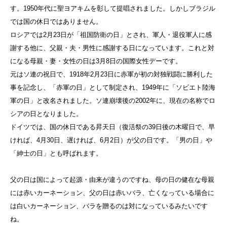
す。1950年代に聖ヨアキムを彰して提唱されました。しかしブラジル
では国の休日ではありません。
ロシアでは2月23日が「祖国防衛の日」とされ、軍人・退役軍人に感
謝する他に、父親・夫・男性に感謝する日になっています。これと対
になる母親・妻・女性の日は3月8日の国際女性デーです。
元はソ連の祝日で、1918年2月23日に赤軍が初の対独戦闘に勝利した
事を記念し、「赤軍の日」として制定され、1949年に「ソビエト陸海
軍の日」と改名されました。ソ連崩壊後の2002年に、現在の名称でロ
シアの日となりました。
ドイツでは、国の休日である昇天日（復活祭の39日後の木曜日で、早
ければ、4月30日、遅ければ、6月2日）が父の日です。「男の日」や
「紳士の日」とも呼ばれます。
父の日は国によって起源・由来が違うのですね、母の日の健在な母親
には赤いカーネーション、父の日は赤いバラ、亡くなっている場合に
は白いカーネーション、バラを贈るのは対になっているみたいです
ね。