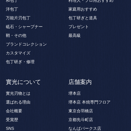
和包丁
料理人・プロ用おすすめ
洋包丁
家庭用おすすめ
万能片刃包丁
包丁研ぎと道具
砥石・シャープナー
プレゼント
鞘・その他
最高級
ブランドコレクション
カスタマイズ
包丁研ぎ・修理
實光について
店舗案内
實光刃物とは
堺本店
選ばれる理由
堺本店 本焼専門フロア
会社概要
東京合羽橋店
受賞歴
京都先斗町店
SNS
なんばパークス店