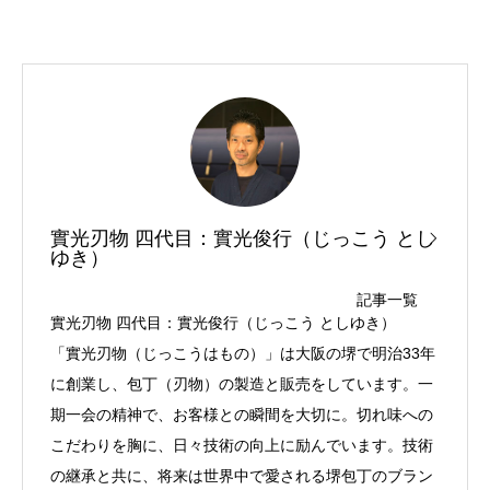
實光刃物 四代目：實光俊行（じっこう とし
ゆき）
記事一覧
實光刃物 四代目：實光俊行（じっこう としゆき）
「實光刃物（じっこうはもの）」は大阪の堺で明治33年
に創業し、包丁（刃物）の製造と販売をしています。一
期一会の精神で、お客様との瞬間を大切に。切れ味への
こだわりを胸に、日々技術の向上に励んでいます。技術
の継承と共に、将来は世界中で愛される堺包丁のブラン