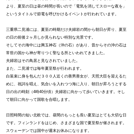
より、夏至の日は昼の時間が長いので「電気を消してスローな夜を」
というタイトルで節電を呼びかけるイベントが行われています。
三重県二見浦には、夏至の時期だけ夫婦岩の間から朝日が昇り、夏至
の日の前後２ヶ月しか見られない特別な光景です。
そしてその海中には興玉神石（沖の石）があり、昔からその沖の石は
常世の国から神が寄りつく聖なる所といわれてきました。
夫婦岩はその鳥居と見なされていました。
また、二見浦では毎年夏至祭が行われます。
白装束に身を包んだ３００人近くの善男善女が、天照大臣を迎えるた
めに、祝詞を唱え、気合いを入れつつ海に入り、朝日が昇ろうとする
日の出の時刻（4時40分頃）夫婦岩に向かって歩いていきます。そし
て朝日に向かって国歌を合唱します。
日照時間の短い北欧では、昼間のもっとも長い夏至はとても大切な日
です。フィンランドをはじめ、さまざまな国で夏至祭が催されます。
スウェーデンでは国中が週末お休みになります。