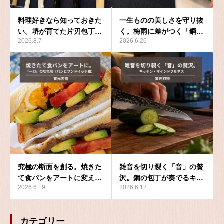
料理好きなら知っておきた
一生ものの美しさを守り抜
い。堺が育てた片刃包丁…
く。梅雨に差がつく「鋼…
2026.8.7
2026.6.26
究極の断面を創る。焼きた
雑音を切り裂く「音」の贅
て食パンをアートに変え…
沢。鋼の包丁が奏でるキ…
2026.6.19
2026.6.12
カテゴリー