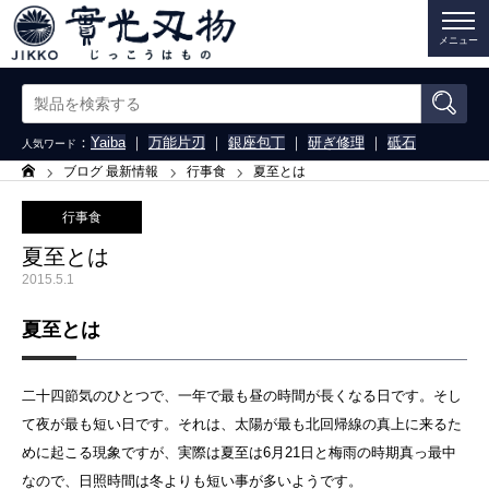
メニュー
：
Yaiba
｜
万能片刃
｜
銀座包丁
｜
研ぎ修理
｜
砥石
人気ワード
ブログ 最新情報
行事食
夏至とは
ホーム
行事食
夏至とは
2015.5.1
夏至とは
二十四節気のひとつで、一年で最も昼の時間が長くなる日です。そし
て夜が最も短い日です。それは、太陽が最も北回帰線の真上に来るた
めに起こる現象ですが、実際は夏至は6月21日と梅雨の時期真っ最中
なので、日照時間は冬よりも短い事が多いようです。