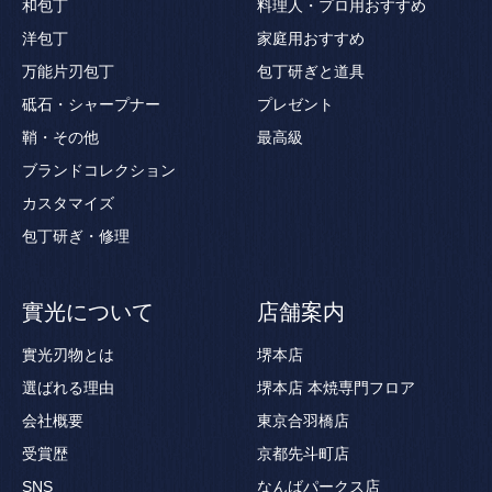
和包丁
料理人・プロ用おすすめ
洋包丁
家庭用おすすめ
万能片刃包丁
包丁研ぎと道具
砥石・シャープナー
プレゼント
鞘・その他
最高級
ブランドコレクション
カスタマイズ
包丁研ぎ・修理
實光について
店舗案内
實光刃物とは
堺本店
選ばれる理由
堺本店 本焼専門フロア
会社概要
東京合羽橋店
受賞歴
京都先斗町店
SNS
なんばパークス店