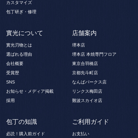
カスタマイズ
包丁研ぎ・修理
實光について
店舗案内
實光刃物とは
堺本店
選ばれる理由
堺本店 本焼専門フロア
会社概要
東京合羽橋店
受賞歴
京都先斗町店
SNS
なんばパークス店
お知らせ・メディア掲載
リンクス梅田店
採用
難波スカイオ店
包丁の知識
ご利用ガイド
必読！購入前ガイド
お支払い