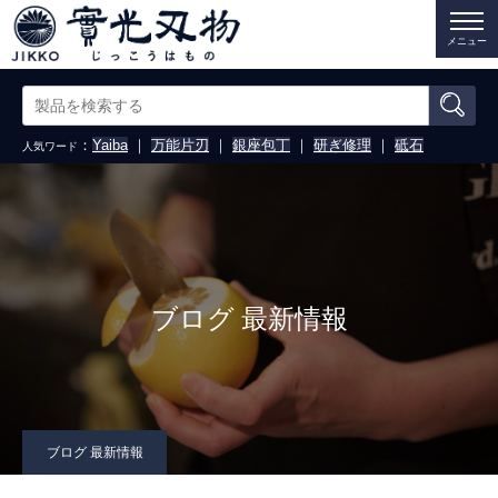
メニュー
：
Yaiba
｜
万能片刃
｜
銀座包丁
｜
研ぎ修理
｜
砥石
人気ワード
ブログ 最新情報
ブログ 最新情報