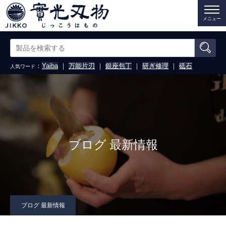
メニュー
：
Yaiba
｜
万能片刃
｜
銀座包丁
｜
研ぎ修理
｜
砥石
人気ワード
ブログ 最新情報
ブログ 最新情報