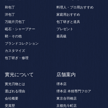
和包丁
料理人・プロ用おすすめ
洋包丁
家庭用おすすめ
万能片刃包丁
包丁研ぎと道具
砥石・シャープナー
プレゼント
鞘・その他
最高級
ブランドコレクション
カスタマイズ
包丁研ぎ・修理
實光について
店舗案内
實光刃物とは
堺本店
選ばれる理由
堺本店 本焼専門フロア
会社概要
東京合羽橋店
受賞歴
京都先斗町店