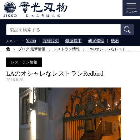
メニュー
：
Yaiba
｜
万能片刃
｜
銀座包丁
｜
研ぎ修理
｜
砥石
人気ワード
ブログ 最新情報
レストラン情報
LAのオシャレなレストランRedbird
ホーム
レストラン情報
LAのオシャレなレストランRedbird
2016.8.28