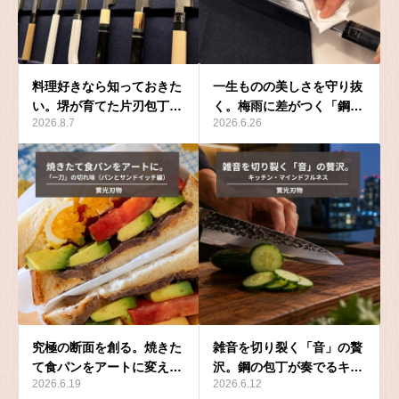
料理好きなら知っておきた
一生ものの美しさを守り抜
い。堺が育てた片刃包丁…
く。梅雨に差がつく「鋼…
2026.8.7
2026.6.26
究極の断面を創る。焼きた
雑音を切り裂く「音」の贅
て食パンをアートに変え…
沢。鋼の包丁が奏でるキ…
2026.6.19
2026.6.12