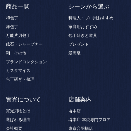
商品一覧
シーンから選ぶ
和包丁
料理人・プロ用おすすめ
洋包丁
家庭用おすすめ
万能片刃包丁
包丁研ぎと道具
砥石・シャープナー
プレゼント
鞘・その他
最高級
ブランドコレクション
カスタマイズ
包丁研ぎ・修理
實光について
店舗案内
實光刃物とは
堺本店
選ばれる理由
堺本店 本焼専門フロア
会社概要
東京合羽橋店