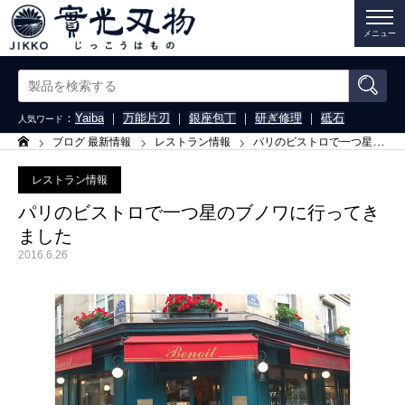
メニュー
：
Yaiba
｜
万能片刃
｜
銀座包丁
｜
研ぎ修理
｜
砥石
人気ワード
ブログ 最新情報
レストラン情報
パリのビストロで一つ星のブノワに行ってきました
ホーム
レストラン情報
パリのビストロで一つ星のブノワに行ってき
ました
2016.6.26