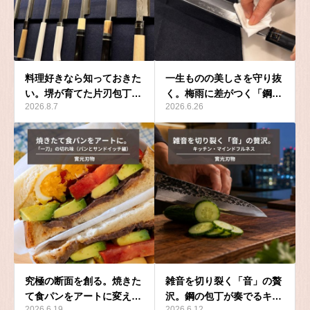
料理好きなら知っておきた
一生ものの美しさを守り抜
い。堺が育てた片刃包丁…
く。梅雨に差がつく「鋼…
2026.8.7
2026.6.26
究極の断面を創る。焼きた
雑音を切り裂く「音」の贅
て食パンをアートに変え…
沢。鋼の包丁が奏でるキ…
2026.6.19
2026.6.12