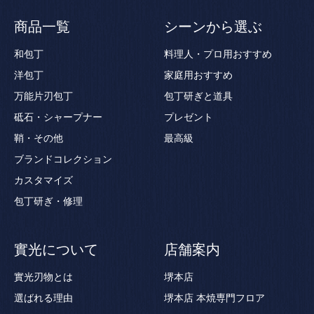
商品一覧
シーンから選ぶ
和包丁
料理人・プロ用おすすめ
洋包丁
家庭用おすすめ
万能片刃包丁
包丁研ぎと道具
砥石・シャープナー
プレゼント
鞘・その他
最高級
ブランドコレクション
カスタマイズ
包丁研ぎ・修理
實光について
店舗案内
實光刃物とは
堺本店
選ばれる理由
堺本店 本焼専門フロア