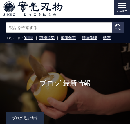
メニュー
：
Yaiba
｜
万能片刃
｜
銀座包丁
｜
研ぎ修理
｜
砥石
人気ワード
ブログ 最新情報
ブログ 最新情報