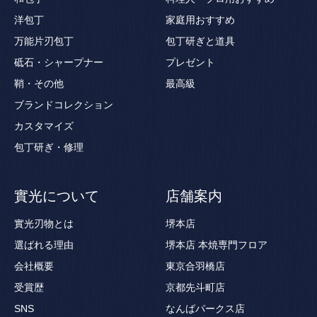
洋包丁
家庭用おすすめ
万能片刃包丁
包丁研ぎと道具
砥石・シャープナー
プレゼント
鞘・その他
最高級
ブランドコレクション
カスタマイズ
包丁研ぎ・修理
實光について
店舗案内
實光刃物とは
堺本店
選ばれる理由
堺本店 本焼専門フロア
会社概要
東京合羽橋店
受賞歴
京都先斗町店
SNS
なんばパークス店