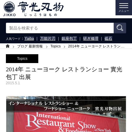
メニュー
：
Yaiba
｜
万能片刃
｜
銀座包丁
｜
研ぎ修理
｜
砥石
人気ワード
ブログ 最新情報
Topics
2014年 ニューヨーク レストランショー 實光包丁 出展
ホーム
Topics
2014年 ニューヨーク レストランショー 實光
包丁 出展
2015.5.1