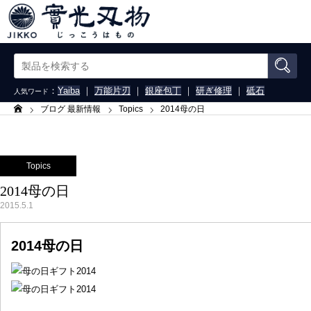
：
Yaiba
｜
万能片刃
｜
銀座包丁
｜
研ぎ修理
｜
砥石
人気ワード
ブログ 最新情報
Topics
2014母の日
ホーム
Topics
2014母の日
2015.5.1
2014母の日