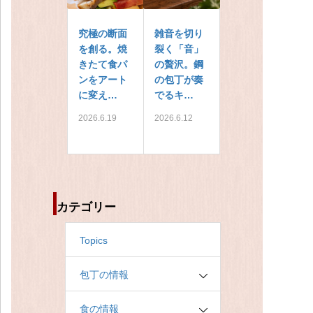
究極の断面
雑音を切り
を創る。焼
裂く「音」
きたて食パ
の贅沢。鋼
ンをアート
の包丁が奏
に変え…
でるキ…
2026.6.19
2026.6.12
カテゴリー
Topics
包丁の情報
食の情報