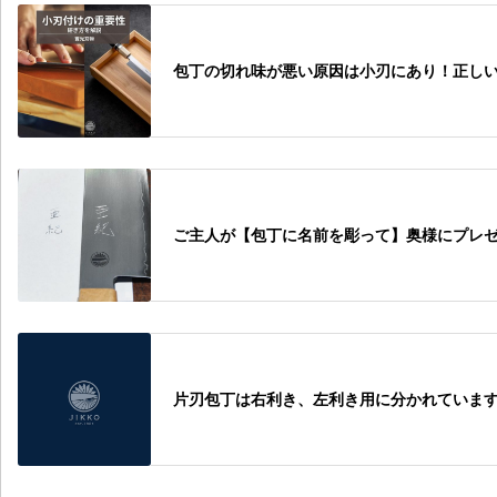
包丁の切れ味が悪い原因は小刃にあり！正し
ご主人が【包丁に名前を彫って】奥様にプレ
片刃包丁は右利き、左利き用に分かれていま