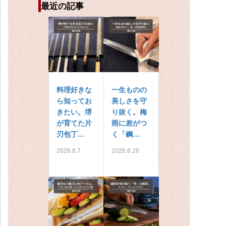
最近の記事
料理好きな
一生ものの
ら知ってお
美しさを守
きたい。堺
り抜く。梅
が育てた片
雨に差がつ
刃包丁…
く「鋼…
2026.8.7
2026.6.26