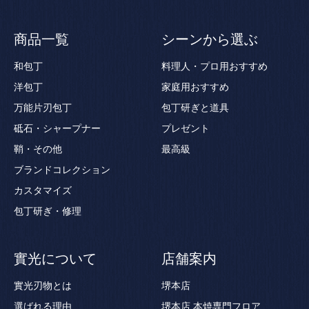
商品一覧
シーンから選ぶ
和包丁
料理人・プロ用おすすめ
洋包丁
家庭用おすすめ
万能片刃包丁
包丁研ぎと道具
砥石・シャープナー
プレゼント
鞘・その他
最高級
ブランドコレクション
カスタマイズ
包丁研ぎ・修理
實光について
店舗案内
實光刃物とは
堺本店
選ばれる理由
堺本店 本焼専門フロア