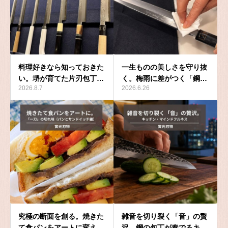
料理好きなら知っておきた
一生ものの美しさを守り抜
い。堺が育てた片刃包丁…
く。梅雨に差がつく「鋼…
2026.8.7
2026.6.26
究極の断面を創る。焼きた
雑音を切り裂く「音」の贅
て食パンをアートに変え…
沢。鋼の包丁が奏でるキ…