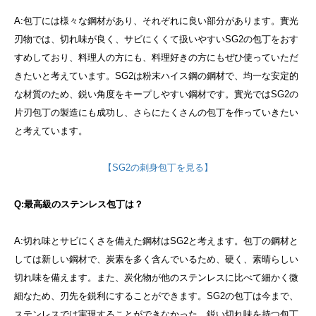
A:包丁には様々な鋼材があり、それぞれに良い部分があります。實光
刃物では、切れ味が良く、サビにくくて扱いやすいSG2の包丁をおす
すめしており、料理人の方にも、料理好きの方にもぜひ使っていただ
きたいと考えています。SG2は粉末ハイス鋼の鋼材で、均一な安定的
な材質のため、鋭い角度をキープしやすい鋼材です。實光ではSG2の
片刃包丁の製造にも成功し、さらにたくさんの包丁を作っていきたい
と考えています。
【SG2の刺身包丁を見る】
Q:最高級のステンレス包丁は？
A:切れ味とサビにくさを備えた鋼材はSG2と考えます。包丁の鋼材と
しては新しい鋼材で、炭素を多く含んでいるため、硬く、素晴らしい
切れ味を備えます。また、炭化物が他のステンレスに比べて細かく微
細なため、刃先を鋭利にすることができます。SG2の包丁は今まで、
ステンレスでは実現することができなかった、鋭い切れ味を持つ包丁