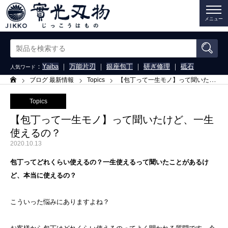
メニュー
：
Yaiba
｜
万能片刃
｜
銀座包丁
｜
研ぎ修理
｜
砥石
人気ワード
ブログ 最新情報
Topics
【包丁って一生モノ】って聞いたけど、一生使えるの？
ホーム
Topics
【包丁って一生モノ】って聞いたけど、一生
使えるの？
2020.10.13
包丁ってどれくらい使えるの？一生使えるって聞いたことがあるけ
ど、本当に使えるの？
こういった悩みにありますよね？