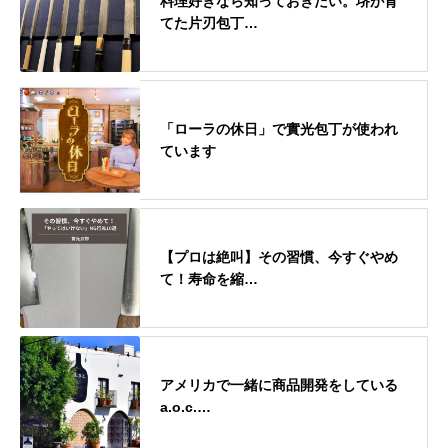
料理好きなら知っておきたい。堺が育
てた片刃包丁…
「ローラの休日」で實光包丁が使われ
ています
【プロは絶叫】その習慣、今すぐやめ
て！寿命を縮…
アメリカで一緒に商品開発をしている
a.o.c.…