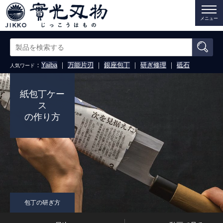
メニュー
：
Yaiba
｜
万能片刃
｜
銀座包丁
｜
研ぎ修理
｜
砥石
人気ワード
紙包丁ケー
ス
の作り方
包丁の研ぎ方