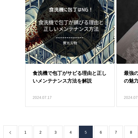
食洗機で包丁がサビる理由と正し
最強の
いメンテナンス方法を解説
の魅
2024.07.17
2024.07
1
2
3
4
5
6
7
8