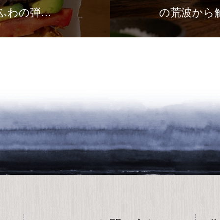
ふわの弾力
の荒波から
の場所です