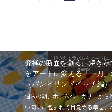
究極の断面を創る。焼きた
をアートに変える「一刀」
（パンとサンドイッチ編）
週末の朝、ホームベーカリーから
い匂いに包まれて目覚める幸せ。