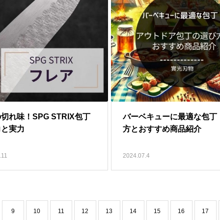
切れ味！SPG STRIX包丁
バーベキューに最適な包丁
力と実力
方とおすすめ商品紹介
.11
2024.07.4
9
10
11
12
13
14
15
16
17