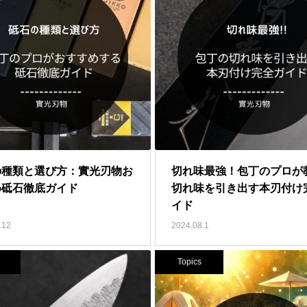
の種類と選び方：實光刃物お
切れ味最強！包丁のプロが
め砥石徹底ガイド
切れ味を引き出す本刃付け
イド
.12
2024.08.1
Topics