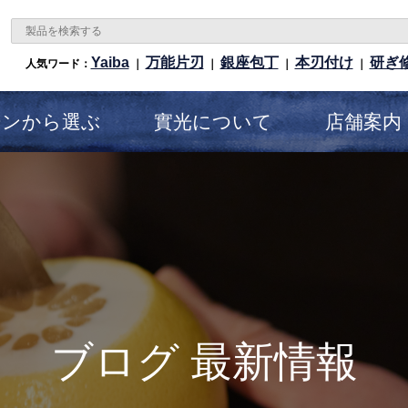
Yaiba
万能片刃
銀座包丁
本刃付け
研ぎ
人気ワード：
｜
｜
｜
｜
ーンから選ぶ
實光について
店舗案内
ブログ 最新情報