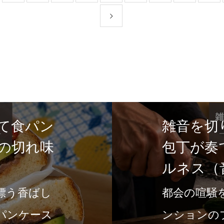
て食パン
雑音を切
の切れ味
包丁が奏
ルネス（
漂う香ばし
都会の喧騒
パンケース
ンションの