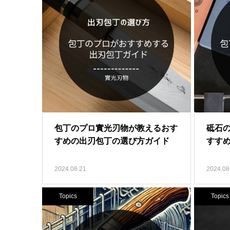
包丁のプロ實光刃物が教えるおす
砥石
すめの出刃包丁の選び方ガイド
すす
2024.08.21
2024.08
Topics
Topics