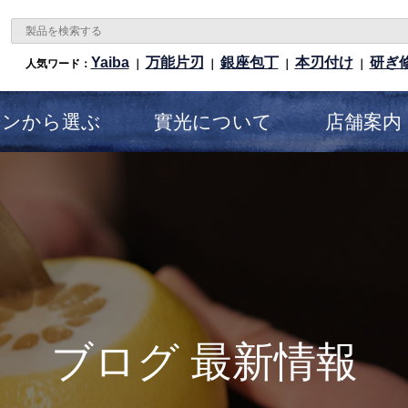
Yaiba
万能片刃
銀座包丁
本刃付け
研ぎ
人気ワード：
｜
｜
｜
｜
ーンから選ぶ
實光について
店舗案内
ブログ 最新情報