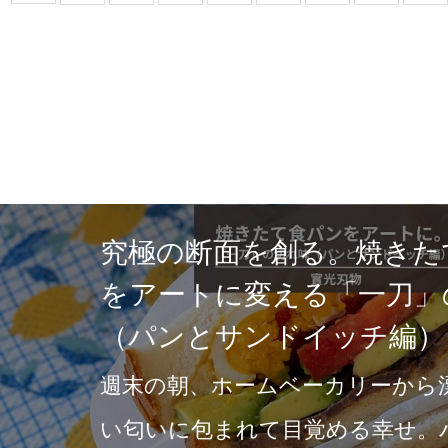
究極の断面を創る。焼きた
をアートに変える「一刀」
（パンとサンドイッチ編）
週末の朝、ホームベーカリーから
い匂いに包まれて目覚める幸せ。