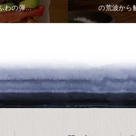
ふわの弾力
の荒波から
の場所です