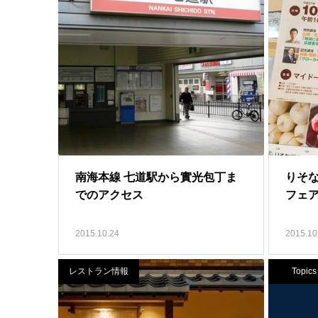
南海本線 七道駅から實光包丁ま
りそ
でのアクセス
フェ
2015.10.24
2015.10
レストラン情報
Topics