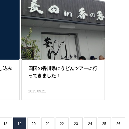
し込み
四国の香川県にうどんツアーに行
ってきました！
2015.09.21
18
19
20
21
22
23
24
25
26