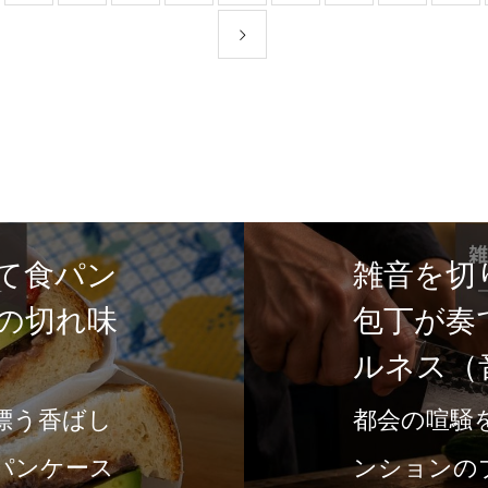
て食パン
雑音を切
の切れ味
包丁が奏
ルネス（
漂う香ばし
都会の喧騒
パンケース
ンションの