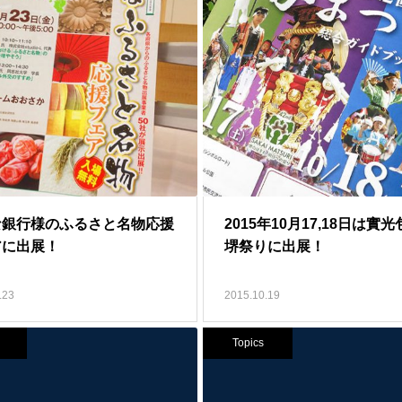
な銀行様のふるさと名物応援
2015年10月17,18日は實
アに出展！
堺祭りに出展！
.23
2015.10.19
Topics