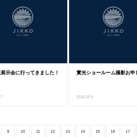
様展示会に行ってきました！
實光ショールーム撮影お申
.7
2015.10.5
9
10
11
12
13
14
15
16
17