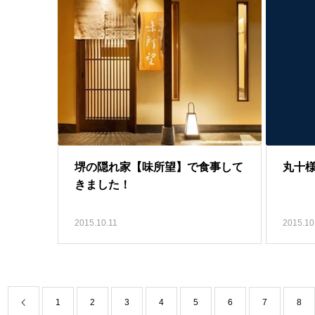
堺の隠れ家【味所望】で食事して
丸十
きました！
2015.10.11
2015.10
1
2
3
4
5
6
7
8