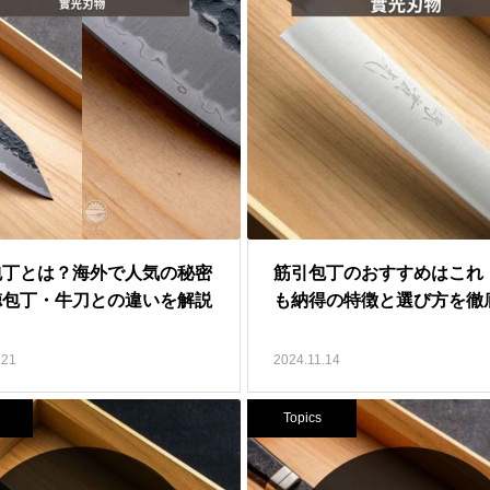
包丁とは？海外で人気の秘密
筋引包丁のおすすめはこれ
徳包丁・牛刀との違いを解説
も納得の特徴と選び方を徹
.21
2024.11.14
Topics