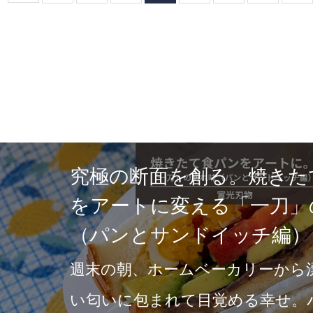
贅沢。鋼の
父の日
マインドフ
一生モ
今年の父の
れたタワーマ
いは自分
そこは、情報