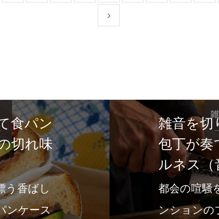
に贈る「継承される資産」。
ノの包丁が繋ぐ家庭の味
日は6月21日。何を贈るか、ある
への労いとして何を新調すべきか。