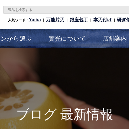
Yaiba
万能片刃
銀座包丁
本刃付け
研ぎ
人気ワード：
｜
｜
｜
｜
ーンから選ぶ
實光について
店舗案内
ブログ 最新情報