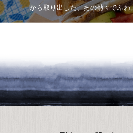
「消費さ
を取り戻すため
本質を知