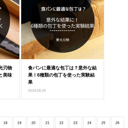
光刃物
食パンに最適な包丁は？意外な結
と美味
果！6種類の包丁を使った実験結
果
2024.09.29
18
19
20
21
22
23
24
25
26