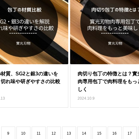
材質、SG2と銀3の違いを
肉切り包丁の特徴とは？實
！切れ味や研ぎやすさの比較
肉専用包丁で肉料理をもっ
しく
.13
2024.10.9
9
10
11
12
13
14
15
16
17