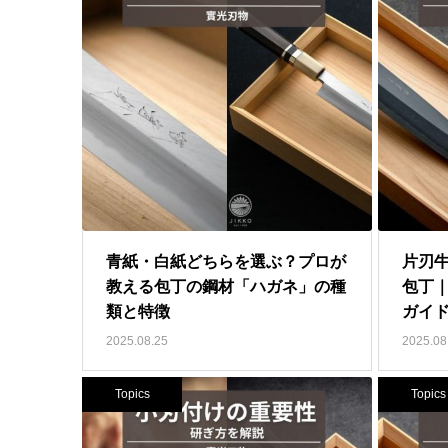
青紙・白紙どちらを選ぶ？プロが
片刃
教える包丁の鋼材「ハガネ」の種
包丁
類と特徴
ガイ
2025.08.25
2025.08
Topics
Topics