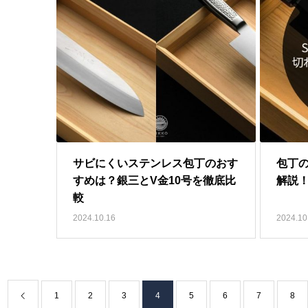
サビにくいステンレス包丁のおす
包丁の
すめは？銀三とV金10号を徹底比
解説
較
2024.10.16
2024.10
1
2
3
4
5
6
7
8