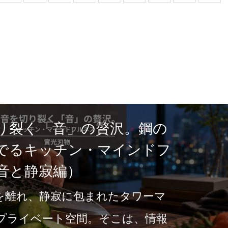
曇りを残さない。梅雨前
を整える「包丁メンテナ
学
6月の湿気が忍び寄る前に、手元
目を向ける。成功者は道具を使