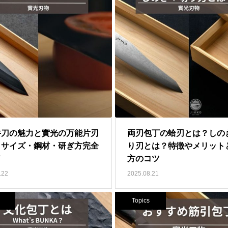
牛刀の魅力と實光の万能片刃
両刃包丁の蛤刃とは？しの
｜サイズ・鋼材・研ぎ方完全
り刃とは？特徴やメリット
ド
方のコツ
.22
2025.08.21
Topics