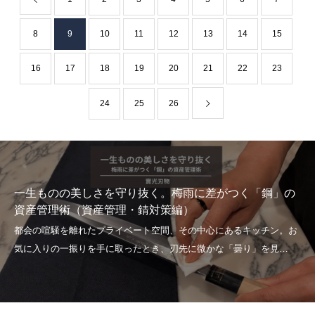
8
9
10
11
12
13
14
15
16
17
18
19
20
21
22
23
24
25
26
一生ものの美しさを守り抜く。梅雨に差がつく「鋼」の
資産管理術（資産管理・錆対策編）