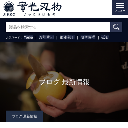
メニュー
：
Yaiba
｜
万能片刃
｜
銀座包丁
｜
研ぎ修理
｜
砥石
人気ワード
ブログ 最新情報
ブログ 最新情報