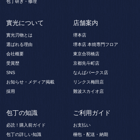
包丁研ぎ・修理
實光について
店舗案内
實光刃物とは
堺本店
選ばれる理由
堺本店 本焼専門フロア
会社概要
東京合羽橋店
受賞歴
京都先斗町店
SNS
なんばパークス店
お知らせ・メディア掲載
リンクス梅田店
採用
難波スカイオ店
包丁の知識
ご利用ガイド
必読！購入前ガイド
お支払い
包丁の詳しい知識
梱包・配送・納期