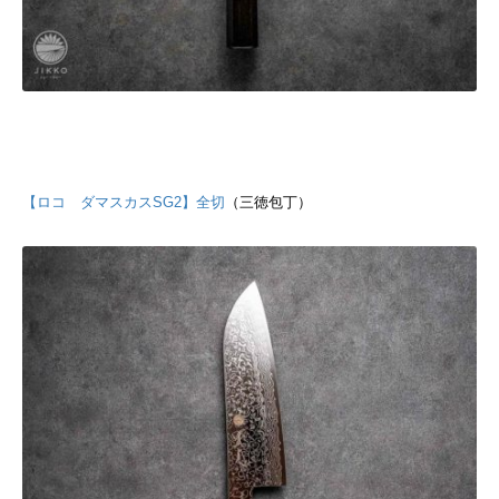
【ロコ ダマスカスSG2】全切
（三徳包丁）