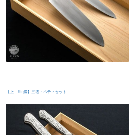
【上 Rin鱗】三徳・ペティセット