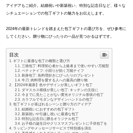
アイデアもご紹介。結婚祝いや新築祝い、特別な記念日など、様々な
シチュエーションでの包丁ギフトの魅力をお伝えします。
2024年の最新トレンドを踏まえた包丁ギフトの選び方を、ぜひ参考に
してください。贈り物にぴったりの一品が見つかるはずです。
目次
ギフトに最適な包丁の種類と選び方
三徳包丁: 料理初心者から上級者まで使いやすい万能型
ペティナイフ: 小回りが効く万能ナイフ
刺身包丁: 魚料理好きにぴったりのプレゼント
牛刀: 肉料理を愛する人への最高の贈り物
【2024年最新】色やデザインが美しいギフト包丁
ダマスカス模様が美しい包丁: キッチンの主役に
今までに見たことがない實光オリジナル形状の包丁
カラフルでモダンなデザインハンドルの包丁
包丁ギフトが喜ばれるシーンと贈り方のアイデア
結婚祝いにおすすめの包丁ギフト
新築祝いや引越し祝いに最適な包丁
特別な記念日に贈るオリジナル包丁
お子様の誕生日やクリスマスプレゼントに子供包丁を
ラッピングやメッセージサービスで特別感を演出