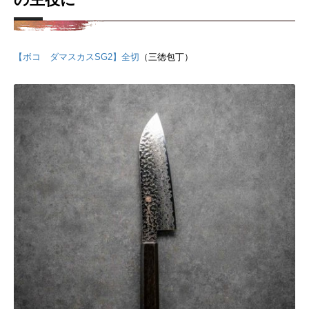
【ボコ ダマスカスSG2】全切
（三徳包丁）