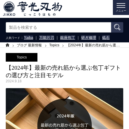
メニュー
：
Yaiba
｜
万能片刃
｜
銀座包丁
｜
研ぎ修理
｜
砥石
人気ワード
ブログ 最新情報
Topics
【2024年】最新の売れ筋から選ぶ包丁ギフトの選び方と注目モデル
ホーム
Topics
【2024年】最新の売れ筋から選ぶ包丁ギフト
の選び方と注目モデル
2024.9.18