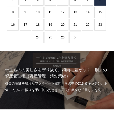
8
9
10
11
12
13
14
15
16
17
18
19
20
21
22
23
24
25
26
一生ものの美しさを守り抜く。梅雨に差がつく「鋼」の
資産管理術（資産管理・錆対策編）