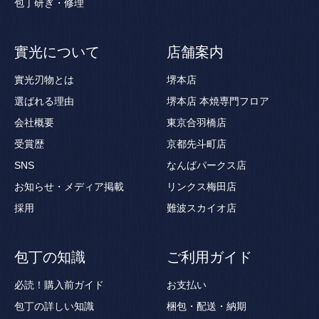
包丁研ぎ・修理
實光について
店舗案内
實光刃物とは
堺本店
選ばれる理由
堺本店 本焼専門フロア
会社概要
東京合羽橋店
受賞歴
京都先斗町店
SNS
なんばパークス店
お知らせ・メディア掲載
リンクス梅田店
採用
難波スカイオ店
包丁の知識
ご利用ガイド
必読！購入前ガイド
お支払い
包丁の詳しい知識
梱包・配送・納期