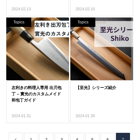
2024.02.13
2024.02.10
Topics
Topics
2024.01.31
2024.01.30
1
2
3
4
5
6
7