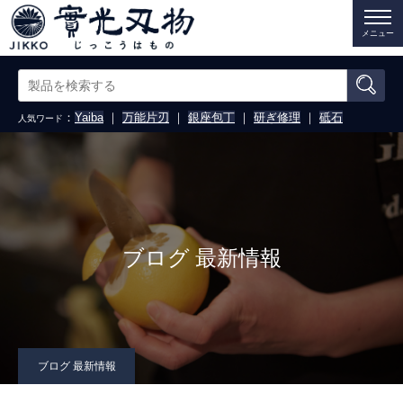
メニュー
：
Yaiba
｜
万能片刃
｜
銀座包丁
｜
研ぎ修理
｜
砥石
人気ワード
ブログ 最新情報
ブログ 最新情報