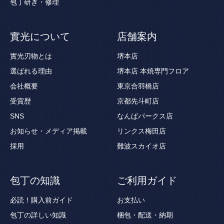
包丁研ぎ・修理
實光について
店舗案内
實光刃物とは
堺本店
選ばれる理由
堺本店 本焼専門フロア
会社概要
東京合羽橋店
受賞歴
京都先斗町店
SNS
なんばパークス店
お知らせ・メディア掲載
リンクス梅田店
採用
難波スカイオ店
包丁の知識
ご利用ガイド
必読！購入前ガイド
お支払い
包丁の詳しい知識
梱包・配送・納期