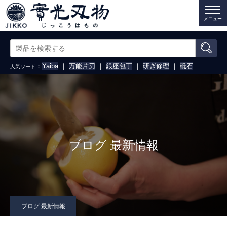
メニュー
：
Yaiba
｜
万能片刃
｜
銀座包丁
｜
研ぎ修理
｜
砥石
人気ワード
ブログ 最新情報
ブログ 最新情報