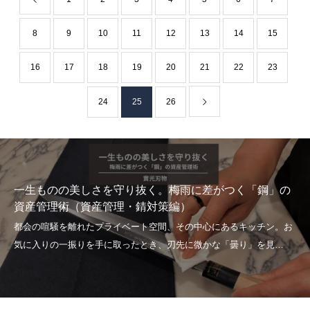
8
9
10
11
12
13
14
15
16
17
18
19
20
21
22
23
24
25
26
一生ものの美しさを守り抜く。梅雨に差がつく「鋼」の
資産管理術（資産管理・錆対策編）