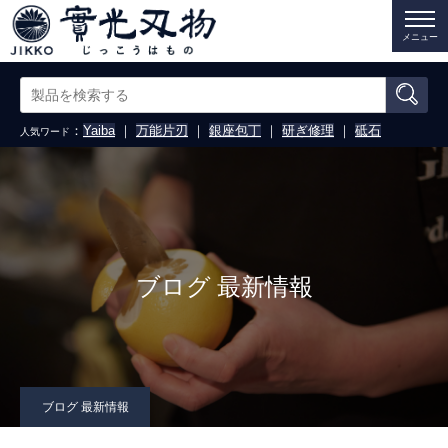
メニュー
：
Yaiba
｜
万能片刃
｜
銀座包丁
｜
研ぎ修理
｜
砥石
人気ワード
ブログ 最新情報
ブログ 最新情報