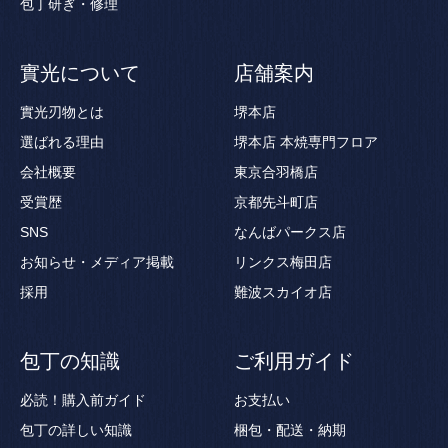
包丁研ぎ・修理
實光について
店舗案内
實光刃物とは
堺本店
選ばれる理由
堺本店 本焼専門フロア
会社概要
東京合羽橋店
受賞歴
京都先斗町店
SNS
なんばパークス店
お知らせ・メディア掲載
リンクス梅田店
採用
難波スカイオ店
包丁の知識
ご利用ガイド
必読！購入前ガイド
お支払い
包丁の詳しい知識
梱包・配送・納期