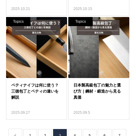
2025.10.21
2025.10.15
Topics
Topics
2025.09.27
2025.09.5
1
2
3
4
5
6
7