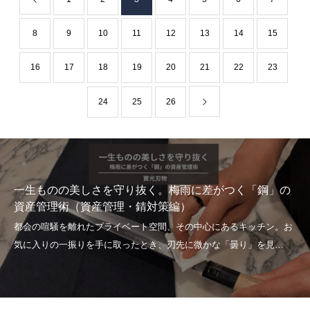
8
9
10
11
12
13
14
15
16
17
18
19
20
21
22
23
24
25
26
一生ものの美しさを守り抜く。梅雨に差がつく「鋼」の
資産管理術（資産管理・錆対策編）