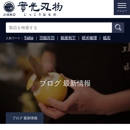
メニュー
：
Yaiba
｜
万能片刃
｜
銀座包丁
｜
研ぎ修理
｜
砥石
人気ワード
ブログ 最新情報
ブログ 最新情報