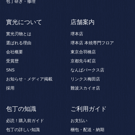
包丁研ぎ・修理
實光について
店舗案内
實光刃物とは
堺本店
選ばれる理由
堺本店 本焼専門フロア
会社概要
東京合羽橋店
受賞歴
京都先斗町店
SNS
なんばパークス店
お知らせ・メディア掲載
リンクス梅田店
採用
難波スカイオ店
包丁の知識
ご利用ガイド
必読！購入前ガイド
お支払い
包丁の詳しい知識
梱包・配送・納期