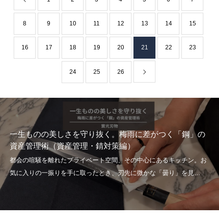
8
9
10
11
12
13
14
15
16
17
18
19
20
21
22
23
24
25
26
一生ものの美しさを守り抜く。梅雨に差がつく「鋼」の
資産管理術（資産管理・錆対策編）