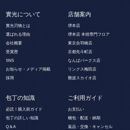
實光について
店舗案内
實光刃物とは
堺本店
選ばれる理由
堺本店 本焼専門フロア
会社概要
東京合羽橋店
受賞歴
京都先斗町店
SNS
なんばパークス店
お知らせ・メディア掲載
リンクス梅田店
採用
難波スカイオ店
包丁の知識
ご利用ガイド
必読！購入前ガイド
お支払い
包丁の詳しい知識
梱包・配送・納期
Q＆A
返品・交換・キャンセル