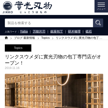
メニュー
：
Yaiba
｜
万能片刃
｜
銀座包丁
｜
研ぎ修理
｜
砥石
人気ワード
ブログ 最新情報
Topics
リンクスウメダに實光刃物の包丁専門店がオープン！
ホーム
Topics
リンクスウメダに實光刃物の包丁専門店がオ
ープン！
2019.11.16