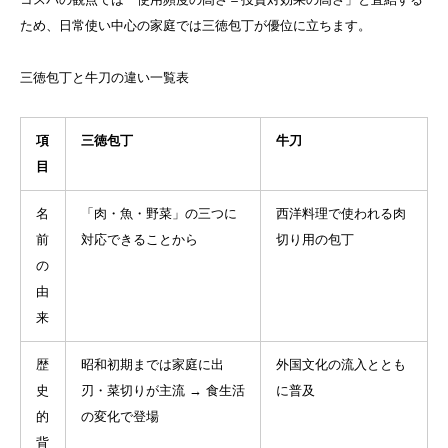
ため、日常使い中心の家庭では三徳包丁が優位に立ちます。
三徳包丁と牛刀の違い一覧表
項
三徳包丁
牛刀
目
名
「肉・魚・野菜」の三つに
西洋料理で使われる肉
前
対応できることから
切り用の包丁
の
由
来
歴
昭和初期までは家庭に出
外国文化の流入ととも
史
刃・菜切りが主流 → 食生活
に普及
的
の変化で登場
背