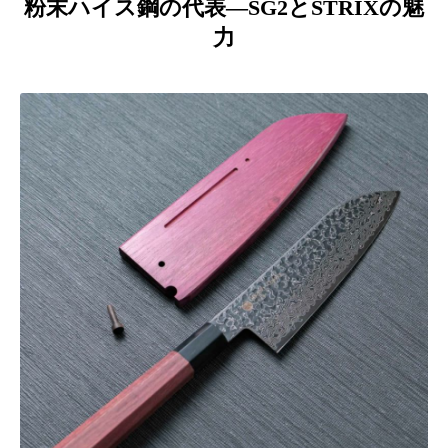
粉末ハイス鋼の代表―SG2とSTRIXの魅
力