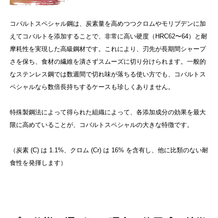
コバルトスペシャル鋼は、炭素量を高めつつクロムやモリブデンに加
えてコバルトを添加することで、非常に高い硬度（HRC62〜64）と耐
摩耗性を実現した高級鋼材です。これにより、刃先が長期間シャープ
さを保ち、食材の繊維を潰さずスムーズに切り分けられます。一般的
なステンレス鋼では数週間で切れ味が落ちる使い方でも、コバルトス
ペシャルなら数倍長持ちするケースも珍しくありません。
特殊製鋼法によって得られた組織によって、各添加成分の効果を最大
限に高めていることが、コバルトスペシャルの大きな特徴です。
（炭素 (C) は 1.1%、クロム (Cr) は 16% を含有し、他に比類のない耐
食性を発揮します）