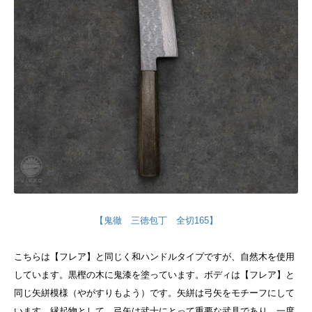
【鬼徹 三徳包丁 全切165】
こちらは【フレア】と同じく和ハンドルタイプですが、自然木を使用
しています。黒樫の木に鬼漆を塗っています。
ボディは【フレア】と
同じ矢絣模様（やがすりもよう）です。矢絣は弓矢をモチーフにして
います。縁起物として、弓矢は武士にとって重要な武具であり、一度