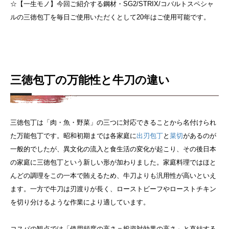
☆【一生モノ】今回ご紹介する鋼材・SG2/STRIX/コバルトスペシャ
ルの三徳包丁を毎日ご使用いただくとして20年はご使用可能です。
三徳包丁の万能性と牛刀の違い
三徳包丁は「肉・魚・野菜」の三つに対応できることから名付けられ
た万能包丁です。昭和初期までは各家庭に
出刃包丁
と
菜切
があるのが
一般的でしたが、異文化の流入と食生活の変化が起こり、その後日本
の家庭に三徳包丁という新しい形が加わりました。家庭料理ではほと
んどの調理をこの一本で賄えるため、牛刀よりも汎用性が高いといえ
ます。一方で牛刀は刃渡りが長く、ローストビーフやローストチキン
を切り分けるような作業により適しています。
コスパの観点では「使用頻度の高さ＝投資対効果の高さ」と直結する