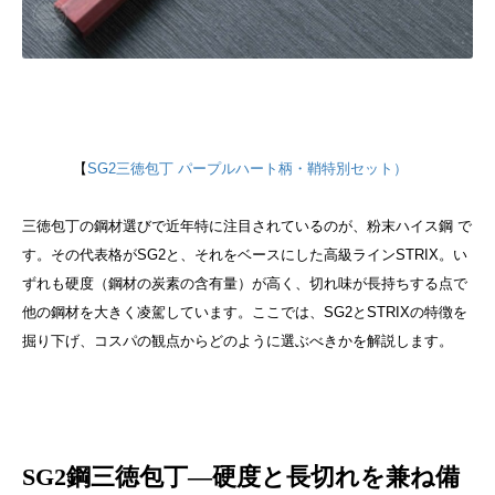
【
SG2三徳包丁 パープルハート柄・鞘特別セット）
三徳包丁の鋼材選びで近年特に注目されているのが、粉末ハイス鋼 で
す。その代表格がSG2と、それをベースにした高級ラインSTRIX。い
ずれも硬度（鋼材の炭素の含有量）が高く、切れ味が長持ちする点で
他の鋼材を大きく凌駕しています。ここでは、SG2とSTRIXの特徴を
掘り下げ、コスパの観点からどのように選ぶべきかを解説します。
SG2鋼三徳包丁―硬度と長切れを兼ね備