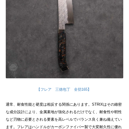
【フレア 三徳包丁 全切165】
通常、耐食性能と硬度は相反する関係にあります。
STRIXはその緻密
な成分設計により、金属素地が強化されるだけでなく、耐食性や靭性
など刃物に必要とされる要素を高レベルでバランス良く兼ね備えてい
ます。
フレアはハンドルがカーボンファイバー製で大変耐久性に優れ