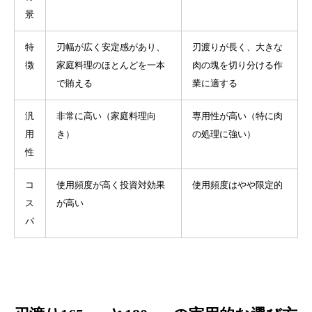
景
特
刃幅が広く安定感があり、
刃渡りが長く、大きな
徴
家庭料理のほとんどを一本
肉の塊を切り分ける作
で賄える
業に適する
汎
非常に高い（家庭料理向
専用性が高い（特に肉
用
き）
の処理に強い）
性
コ
使用頻度が高く投資対効果
使用頻度はやや限定的
ス
が高い
パ