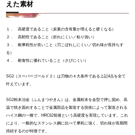
えた素材
１． 高硬度であること
（炭素の含有量が増えると硬くなる）
２． 高靭性であること
（折れにくい／粘り強い）
３． 耐摩耗性が良いこと
（刃こぼれしにくい／切れ味が長持ちす
る）
４． 耐食性に優れていること
（さびにくい）
SG2（スーパーゴールド２）は刃物の４大条件である上記4点を全て
叶えています。
SG2粉末冶金（ふんまつやきん）は、金属粉末を金型で押し固め、高
温で焼き固めすることで金属部品を製造する技術によって製造される
ハイス鋼の一種で、HRC62前後という高硬度を実現しています。これ
により、一般的なステンレス鋼に比べて摩耗に強く、切れ味が長期間
持続するのが特徴です。