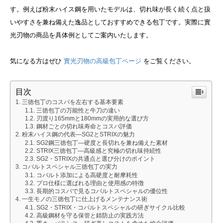
す。例えば粉末ハイス鋼を用いたモデルは、切れ味が長く続く点と扱
いやすさを兼ね備えた逸品としておすすめできる包丁です。
実際に實
光刃物の商品を具体例としてご案内いたします。
気になる方はぜひ
實光刃物の高級包丁ページ
をご覧ください。
目次
三徳包丁のコスパを左右する基本要素
三徳包丁の万能性と牛刀の違い
刃渡り165mmと180mmの実用的な選び方
鋼材ごとの切れ味寿命とコスパ評価
粉末ハイス鋼の代表―SG2とSTRIXの魅力
SG2鋼三徳包丁―硬度と長切れを兼ね備えた素材
STRIX三徳包丁―高級感と究極の切れ味持続性
SG2・STRIXの共通点と選び分けのポイント
コバルトスペシャル三徳包丁の実力
コバルト添加による高硬度と耐摩耗性
プロ仕様に選ばれる理由と使用感の特徴
長期的コスパで見るコバルトスペシャルの優位性
一生モノの三徳包丁に仕上げるメンテナンス術
SG2・STRIX・コバルトスペシャルの研ぎサイクル比較
高級鋼材を守る保管と錆防止の実践方法