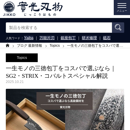
メニュー
：
Yaiba
｜
万能片刃
｜
銀座包丁
｜
研ぎ修理
｜
砥石
人気ワード
ブログ 最新情報
Topics
一生モノの三徳包丁をコスパで選ぶなら｜SG2・STRIX・コバルトスペシャル解説
ホーム
Topics
一生モノの三徳包丁をコスパで選ぶなら｜
SG2・STRIX・コバルトスペシャル解説
2025.10.21