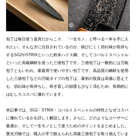
包丁は毎日使う道具だからこそ、「一生モノ」と呼べる一本を手に入
れたい。そんな方に注目されているのが、錆びにくく切れ味が長持ち
するSG2やSTRIXといった粉末ハイス鋼、そしてコバルトスペシャル
といった高級鋼材を使った三徳包丁です。三徳包丁は一般的には万能
包丁ともいわれ、家庭用で使いやすい包丁です。
高品質の鋼材を使用
した三徳包丁などの万能タイプの包丁は、最初の投資は高価に思えて
も、切れ味が長持ちし、研ぎ直しの頻度も少なく済むため、長期的に
はむしろコスパに優れています。
本記事では、SG2・STRIX・コバルトスペシャルの特性となぜコスパ
に優れているかを詳しく解説します。さらに、どのようなユーザーに
最適か、そして一生モノとして使うためのポイントをまとめました。
實光刃物では、職人の手で鍛えられた高級三徳包丁を取り揃えていま