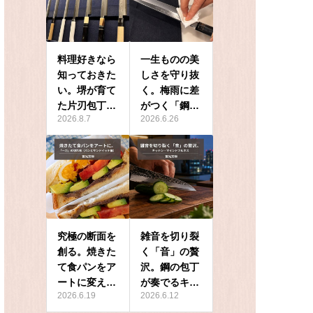
料理好きなら
一生ものの美
知っておきた
しさを守り抜
い。堺が育て
く。梅雨に差
た片刃包丁…
がつく「鋼…
2026.8.7
2026.6.26
究極の断面を
雑音を切り裂
創る。焼きた
く「音」の贅
て食パンをア
沢。鋼の包丁
ートに変え…
が奏でるキ…
2026.6.19
2026.6.12