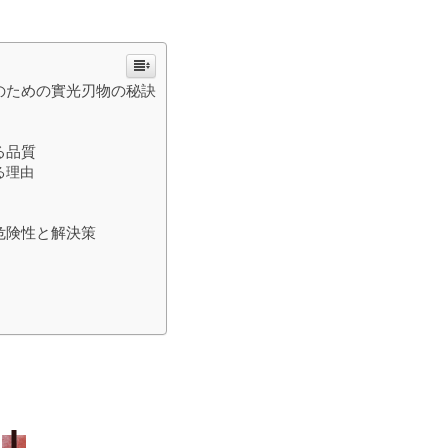
のための實光刃物の秘訣
る品質
る理由
危険性と解決策