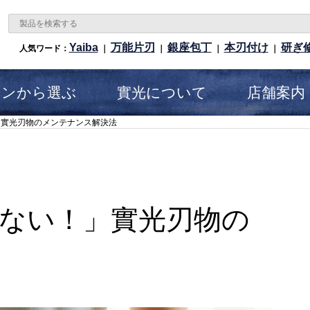
Yaiba
万能片刃
銀座包丁
本刃付け
研ぎ
人気ワード：
｜
｜
｜
｜
ーンから選ぶ
實光について
店舗案内
」實光刃物のメンテナンス解決法
ない！」實光刃物の