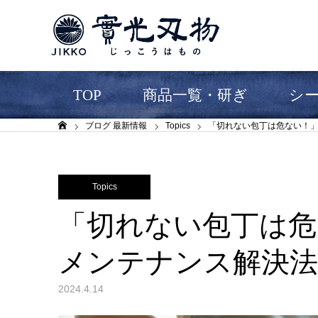
TOP
商品一覧・研ぎ
シ
ブログ 最新情報
Topics
「切れない包丁は危ない！
ホーム
Topics
「切れない包丁は危
メンテナンス解決法
2024.4.14