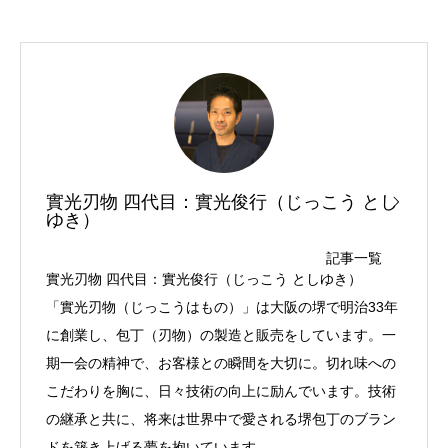
實光刃物 四代目：實光俊行（じっこう とし
ゆき）
記事一覧
實光刃物 四代目：實光俊行（じっこう としゆき）
「實光刃物（じっこうはもの）」は大阪の堺で明治33年
に創業し、包丁（刃物）の製造と販売をしています。一
期一会の精神で、お客様との瞬間を大切に。切れ味への
こだわりを胸に、日々技術の向上に励んでいます。技術
の継承と共に、将来は世界中で愛される堺包丁のブラン
ドを築き上げる夢を抱いています。