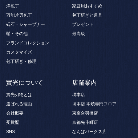
洋包丁
家庭用おすすめ
万能片刃包丁
包丁研ぎと道具
砥石・シャープナー
プレゼント
鞘・その他
最高級
ブランドコレクション
カスタマイズ
包丁研ぎ・修理
實光について
店舗案内
實光刃物とは
堺本店
選ばれる理由
堺本店 本焼専門フロア
会社概要
東京合羽橋店
受賞歴
京都先斗町店
SNS
なんばパークス店