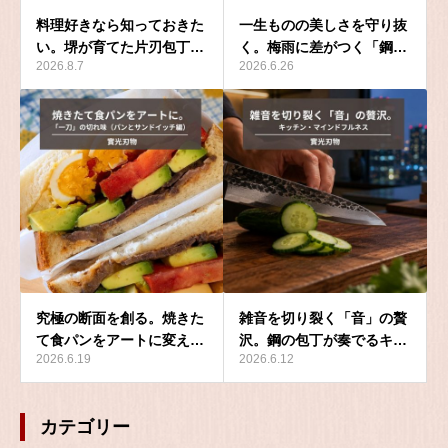
料理好きなら知っておきた
一生ものの美しさを守り抜
い。堺が育てた片刃包丁…
く。梅雨に差がつく「鋼…
2026.8.7
2026.6.26
究極の断面を創る。焼きた
雑音を切り裂く「音」の贅
て食パンをアートに変え…
沢。鋼の包丁が奏でるキ…
2026.6.19
2026.6.12
カテゴリー