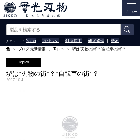
メニュー
：
Yaiba
｜
万能片刃
｜
銀座包丁
｜
研ぎ修理
｜
砥石
人気ワード
ブログ 最新情報
Topics
堺は“刃物の街”？“自転車の街”？
ホーム
Topics
堺は“刃物の街”？“自転車の街”？
2017.10.4