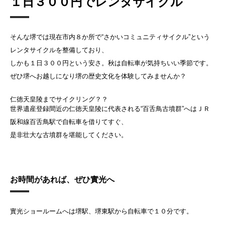
１日３００円でレンタサイクル
そんな堺では現在市内８か所で“さかいコミュニティサイクル”という
レンタサイクルを整備しており、
しかも１日３００円という安さ。秋は自転車が気持ちいい季節です。
ぜひ堺へお越しになり堺の歴史文化を体験してみませんか？
仁徳天皇陵までサイクリング？？
世界遺産登録間近の仁徳天皇陵に代表される“百舌鳥古墳群”へはＪＲ
阪和線百舌鳥駅で自転車を借りてすぐ、
是非壮大な古墳群を堪能してください。
お時間があれば、ぜひ實光へ
實光ショールームへは堺駅、堺東駅から自転車で１０分です。