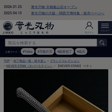
實光刃物 京都嵐山店オープン
2026.01.25
實光刃物の大阪・関西万博特集・販売ページへ
2025.04.13
メニュー
ログイン
：
Yaiba
万能片刃
銀座包丁
砥石
人気ワード
TOP
包丁商品一覧・研ぎ直し
ブランドコレクション
NEVER STAIN（ネバーステイン）
【NEVER STAIN】 ペティ