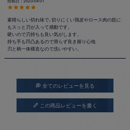
投稿日
2023/04/01
素晴らしい切れ味で､切りにくい鶏皮やロース肉の筋に
もスッと刃が入って感動です。

硬いので刃持ちも良い気がします。

持ち手も凹凸あるので滑らず良き握り心地

刃と柄一体構造なので洗いやすい。
全てのレビューを見る
この商品レビューを書く