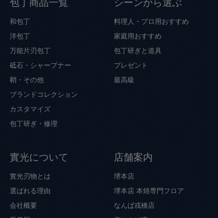
包丁商品一覧
シーンから選ぶ
和包丁
料理人・プロ用おすすめ
洋包丁
家庭用おすすめ
万能片刃包丁
包丁研ぎと道具
砥石・シャープナー
プレゼント
鞘・その他
最高級
ブランドコレクション
カスタマイズ
包丁研ぎ・修理
實光について
店舗案内
實光刃物とは
堺本店
選ばれる理由
堺本店 本焼専門フロア
会社概要
なんば戎橋店