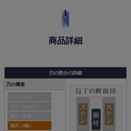
商品詳細
刃の部分の詳細
刃の構造
片刃（本焼）
片刃（合わせ）
両刃（全鋼）
両刃（3枚）