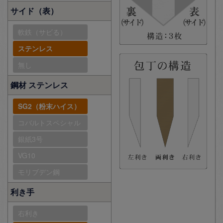
サイド（表）
軟鉄（サビる）
ステンレス
無し
鋼材 ステンレス
SG2（粉末ハイス）
コバルトスペシャル
銀紙3号
VG10
モリブデン鋼
利き手
右利き