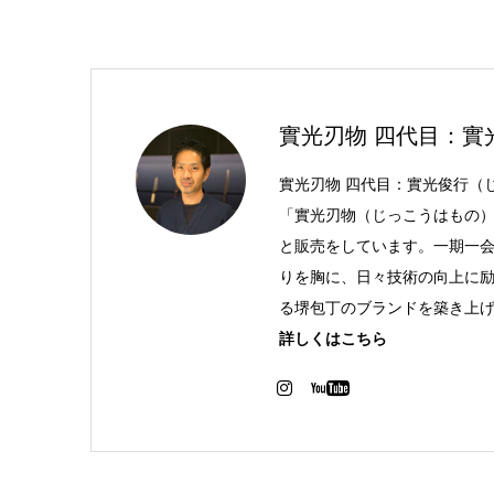
實光刃物 四代目：實
實光刃物 四代目：實光俊行（
「實光刃物（じっこうはもの）
と販売をしています。一期一
りを胸に、日々技術の向上に
る堺包丁のブランドを築き上
詳しくはこちら