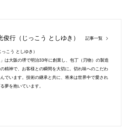
光俊行（じっこう としゆき）
記事一覧
じっこう としゆき）
」は大阪の堺で明治33年に創業し、包丁（刃物）の製造
会の精神で、お客様との瞬間を大切に。切れ味へのこだわ
励んでいます。技術の継承と共に、将来は世界中で愛され
げる夢を抱いています。