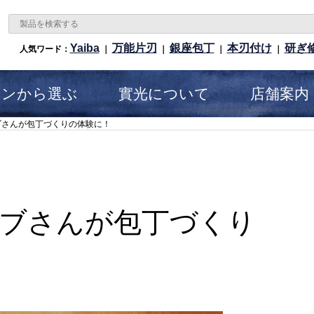
Yaiba
万能片刃
銀座包丁
本刃付け
研ぎ
人気ワード：
｜
｜
｜
｜
ーンから選ぶ
實光について
店舗案内
ブさんが包丁づくりの体験に！
ブさんが包丁づくり