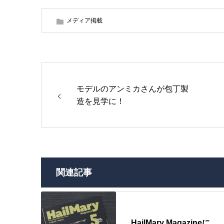
メディア掲載
モデルのアンミカさんが包丁製
造を見学に！
関連記事
HailMary Magazineに