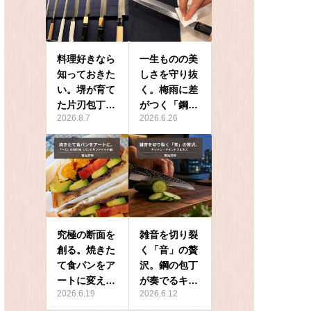
料理好きなら
一生ものの美
知っておきた
しさを守り抜
い。堺が育て
く。梅雨に差
た片刃包丁…
がつく「鋼…
2026.8.7
2026.6.26
究極の断面を
雑音を切り裂
創る。焼きた
く「音」の贅
て食パンをア
沢。鋼の包丁
ートに変え…
が奏でるキ…
2026.6.19
2026.6.12