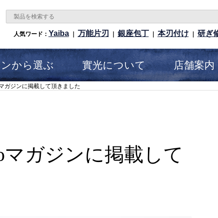
Yaiba
万能片刃
銀座包丁
本刃付け
研ぎ
人気ワード：
｜
｜
｜
｜
ーンから選ぶ
實光について
店舗案内
oマガジンに掲載して頂きました
noマガジンに掲載して