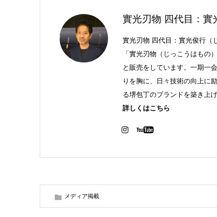
實光刃物 四代目：實
實光刃物 四代目：實光俊行（
「實光刃物（じっこうはもの）
と販売をしています。一期一
りを胸に、日々技術の向上に
る堺包丁のブランドを築き上
詳しくはこちら
メディア掲載