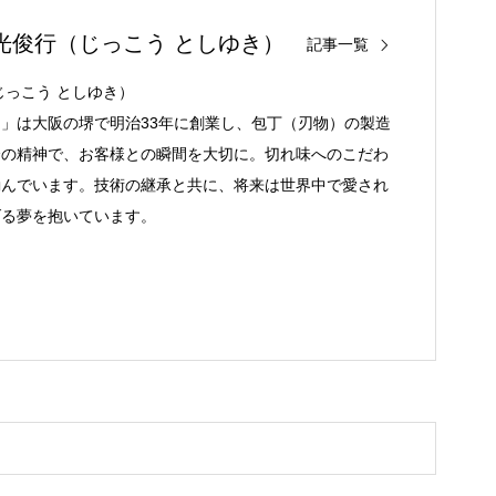
光俊行（じっこう としゆき）
記事一覧
じっこう としゆき）
」は大阪の堺で明治33年に創業し、包丁（刃物）の製造
会の精神で、お客様との瞬間を大切に。切れ味へのこだわ
励んでいます。技術の継承と共に、将来は世界中で愛され
げる夢を抱いています。