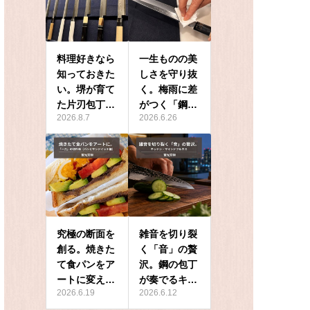
料理好きなら
一生ものの美
知っておきた
しさを守り抜
い。堺が育て
く。梅雨に差
た片刃包丁…
がつく「鋼…
2026.8.7
2026.6.26
究極の断面を
雑音を切り裂
創る。焼きた
く「音」の贅
て食パンをア
沢。鋼の包丁
ートに変え…
が奏でるキ…
2026.6.19
2026.6.12