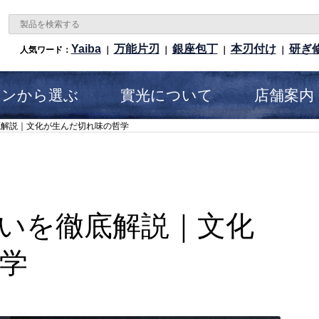
Yaiba
万能片刃
銀座包丁
本刃付け
研ぎ
人気ワード：
｜
｜
｜
｜
ーンから選ぶ
實光について
店舗案内
底解説｜文化が生んだ切れ味の哲学
いを徹底解説｜文化
学