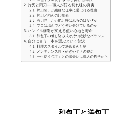
片刃と両刃──職人が語る切れ味の真実
片刃包丁が繊細な仕事に選ばれる理由
片刃／両刃の比較表
両刃包丁が万能と呼ばれるのはなぜか
プロは場面でどう使い分けているのか
ハンドル構造が変える使い心地と寿命
和包丁の差し込み式が持つ絶妙なバランス
自分に合う一本を選ぶという贅沢
料理のスタイルで決める刃と柄
メンテナンス性・研ぎやすさの視点
一生使う包丁」との出会いは職人の哲学から
和包丁と洋包丁