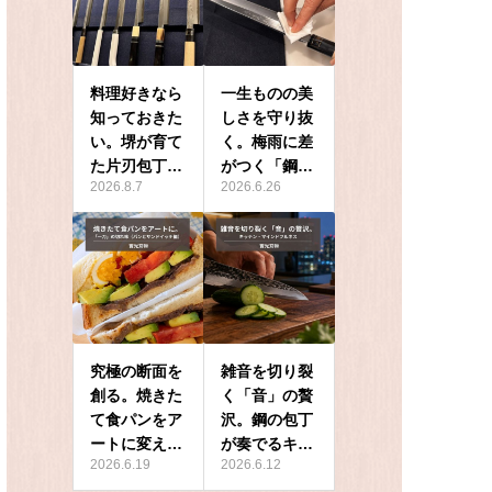
料理好きなら
一生ものの美
知っておきた
しさを守り抜
い。堺が育て
く。梅雨に差
た片刃包丁…
がつく「鋼…
2026.8.7
2026.6.26
究極の断面を
雑音を切り裂
創る。焼きた
く「音」の贅
て食パンをア
沢。鋼の包丁
ートに変え…
が奏でるキ…
2026.6.19
2026.6.12