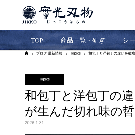
TOP
商品一覧・研ぎ
シ
ブログ 最新情報
Topics
和包丁と洋包丁の違いを徹
ホーム
Topics
和包丁と洋包丁の違
が生んだ切れ味の哲
2026.1.31