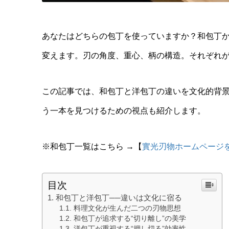
あなたはどちらの包丁を使っていますか？
和包丁
変えます。
刃の角度、重心、柄の構造。それぞれ
この記事では、和包丁と洋包丁の違いを文化的背
う一本を見つけるための視点も紹介します。
※和包丁一覧はこちら →【
實光刃物ホームページ
目次
和包丁と洋包丁──違いは文化に宿る
料理文化が生んだ二つの刃物思想
和包丁が追求する“切り離し”の美学
洋包丁が重視する“押し切る”効率性