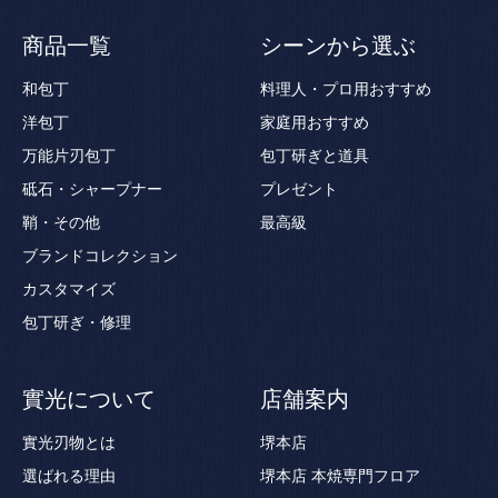
商品一覧
シーンから選ぶ
和包丁
料理人・プロ用おすすめ
洋包丁
家庭用おすすめ
万能片刃包丁
包丁研ぎと道具
砥石・シャープナー
プレゼント
鞘・その他
最高級
ブランドコレクション
カスタマイズ
包丁研ぎ・修理
實光について
店舗案内
實光刃物とは
堺本店
選ばれる理由
堺本店 本焼専門フロア