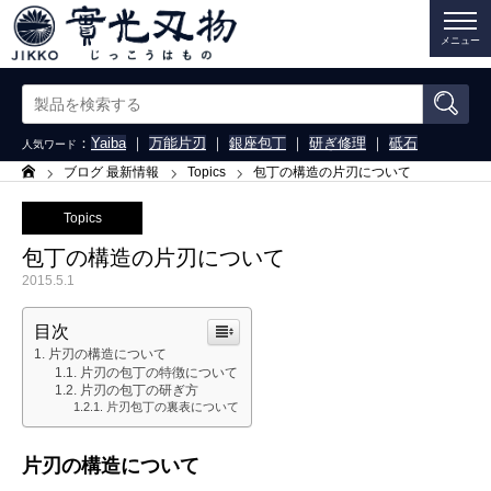
メニュー
：
Yaiba
｜
万能片刃
｜
銀座包丁
｜
研ぎ修理
｜
砥石
人気ワード
ブログ 最新情報
Topics
包丁の構造の片刃について
ホーム
Topics
包丁の構造の片刃について
2015.5.1
目次
片刃の構造について
片刃の包丁の特徴について
片刃の包丁の研ぎ方
片刃包丁の裏表について
片刃の構造について