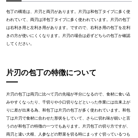
包丁の構造は、片刃と両刃があります。片刃は和包丁タイプに多く使
われていて、両刃は洋包丁タイプに多く使われています。片刃の包丁
は右利き用と左利き用があります。ですので、右利き用の包丁を左利
きの方が使いにくくなります。片刃の場合は必ずどちらの包丁か確認
してください。
片刃の包丁の特徴について
片刃の包丁は両刃に比べて刃の先端が半分になるので、食材に食い込
みやすくなったり、千切りや小口切りなどといった作業には出来上が
りに差が出来る為、和包丁は片刃の包丁が多く使われています。和包
丁は片刃で食材に合わせた形状をしていて、さらに切れ味が鋭いと言
うのが和包丁の特徴の一つでもあります。片刃包丁の切り方ですが、
両刃と違い大根、人参などの野菜を切る時にまっすぐ切っているつも