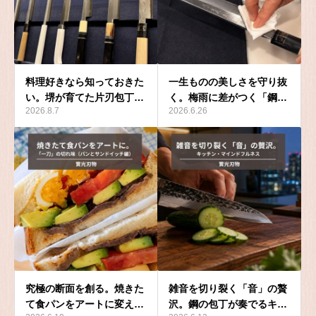
料理好きなら知っておきた
一生ものの美しさを守り抜
い。堺が育てた片刃包丁…
く。梅雨に差がつく「鋼…
2026.8.7
2026.6.26
究極の断面を創る。焼きた
雑音を切り裂く「音」の贅
て食パンをアートに変え…
沢。鋼の包丁が奏でるキ…