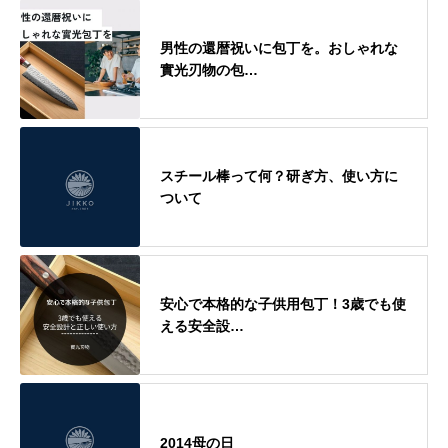
男性の還暦祝いに包丁を。おしゃれな
實光刃物の包…
スチール棒って何？研ぎ方、使い方に
ついて
安心で本格的な子供用包丁！3歳でも使
える安全設…
2014母の日