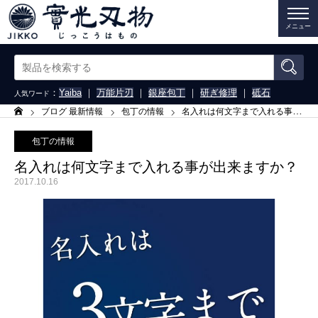
メニュー
：
Yaiba
｜
万能片刃
｜
銀座包丁
｜
研ぎ修理
｜
砥石
人気ワード
ブログ 最新情報
包丁の情報
名入れは何文字まで入れる事が出来ますか？
ホーム
包丁の情報
名入れは何文字まで入れる事が出来ますか？
2017.10.16