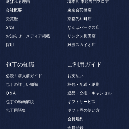
選ばれる理由
堺本店 本焼専門フロア
会社概要
東京合羽橋店
受賞歴
京都先斗町店
SNS
なんばパークス店
お知らせ・メディア掲載
リンクス梅田店
採用
難波スカイオ店
包丁の知識
ご利用ガイド
必読！購入前ガイド
お支払い
包丁の詳しい知識
梱包・配送・納期
Q＆A
返品・交換・キャンセル
包丁の動画解説
ギフトサービス
包丁用語集
ギフト券の使い方
会員規約
会員登録