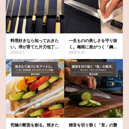
料理好きなら知っておきた
一生ものの美しさを守り抜
い。堺が育てた片刃包丁…
く。梅雨に差がつく「鋼…
2026.8.7
2026.6.26
究極の断面を創る。焼きた
雑音を切り裂く「音」の贅