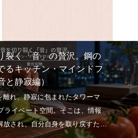
り裂く「音」の贅沢。鋼の
でるキッチン・マインドフ
音と静寂編）
を離れ、静寂に包まれたタワーマ
プライベート空間。そこは、情報
解放され、自分自身を取り戻すため
。雨の気…