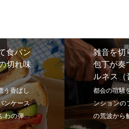
て食パン
雑音を切
の切れ味
包丁が奏
ルネス（
漂う香ばし
都会の喧騒
パンケース
ンションの
ふわの弾力
の荒波から
の場所です