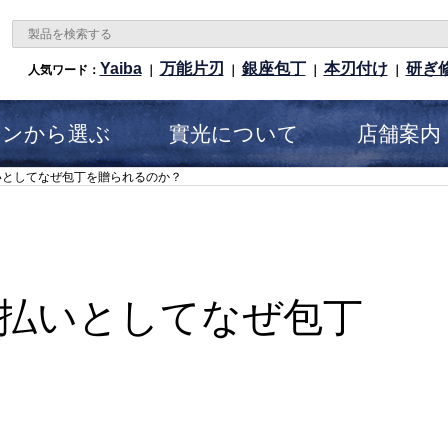
Yaiba
万能片刃
銀座包丁
本刃付け
研ぎ
人気ワード：
｜
｜
｜
｜
ーンから選ぶ
實光について
店舗案内
いとしてなぜ包丁を贈られるのか？
払いとしてなぜ包丁