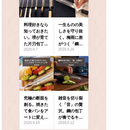
料理好きなら
一生ものの美
知っておきた
しさを守り抜
い。堺が育て
く。梅雨に差
た片刃包丁…
がつく「鋼…
2026.8.7
2026.6.26
究極の断面を
雑音を切り裂
創る。焼きた
く「音」の贅
て食パンをア
沢。鋼の包丁
ートに変え…
が奏でるキ…
2026.6.19
2026.6.12