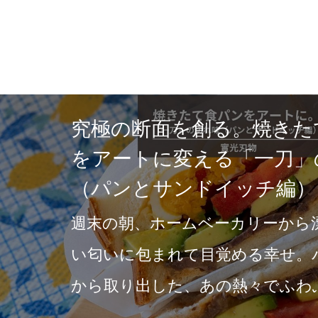
究極の断面を創る。焼きた
をアートに変える「一刀」
（パンとサンドイッチ編）
週末の朝、ホームベーカリーから
い匂いに包まれて目覚める幸せ。
から取り出した、あの熱々でふわ
を楽しむために、最初…