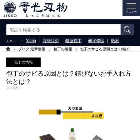
メニュー
：
Yaiba
｜
万能片刃
｜
銀座包丁
｜
研ぎ修理
｜
砥石
人気ワード
ブログ 最新情報
包丁の情報
包丁のサビる原因とは？錆びないお手入れ方法とは？
ホーム
包丁の情報
包丁のサビる原因とは？錆びないお手入れ方
法とは？
2015.5.1