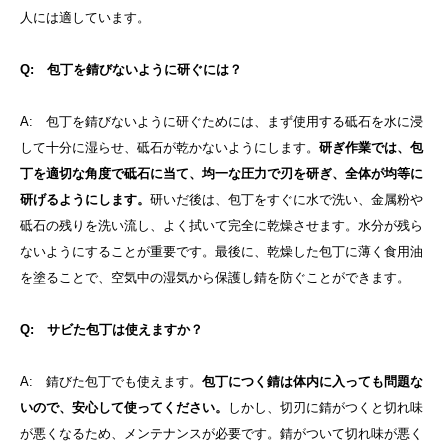
人には適しています。
Q: 包丁を錆びないように研ぐには？
A: 包丁を錆びないように研ぐためには、まず使用する砥石を水に浸
して十分に湿らせ、砥石が乾かないようにします。
研ぎ作業では、包
丁を適切な角度で砥石に当て、均一な圧力で刃を研ぎ、全体が均等に
研げるようにします。
研いだ後は、包丁をすぐに水で洗い、金属粉や
砥石の残りを洗い流し、よく拭いて完全に乾燥させます。水分が残ら
ないようにすることが重要です。最後に、乾燥した包丁に薄く食用油
を塗ることで、空気中の湿気から保護し錆を防ぐことができます。
Q: サビた包丁は使えますか？
A: 錆びた包丁でも使えます。
包丁につく錆は体内に入っても問題な
いので、安心して使ってください。
しかし、切刃に錆がつくと切れ味
が悪くなるため、メンテナンスが必要です。錆がついて切れ味が悪く