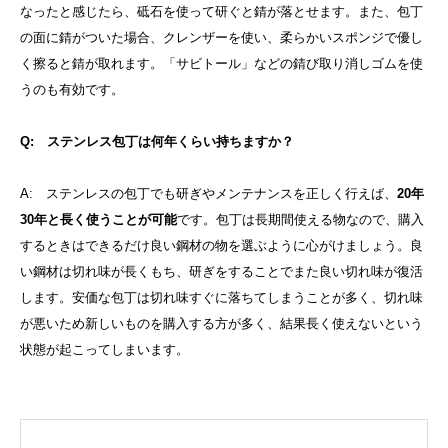
なったと感じたら、砥石を使って研ぐと錆が落とせます。また、包丁
の面に錆がついた場合、クレンザーを使い、柔らかいスポンジで優し
く擦ると錆が取れます。「サビトール」などの錆び取り消しゴムを使
うのも有効です。
Q: ステンレス包丁は何年くらい持ちますか？
A: ステンレスの包丁でも研ぎやメンテナンスを正しく行えば、
20年
30年と長く使うことが可能
です。包丁は長期間使える物なので、購入
するときはできるだけ良い鋼材の物を選ぶように心がけましょう。良
い鋼材は切れ味が長くもち、研ぎをすることでまた良い切れ味が復活
します。安価な包丁は切れ味すぐに落ちてしまうことが多く、切れ味
が悪いため新しいものを購入する方が多く、結果長く使えないという
状態が起こってしまいます。