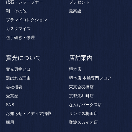
砥石・シャープナー
プレゼント
鞘・その他
最高級
ブランドコレクション
カスタマイズ
包丁研ぎ・修理
實光について
店舗案内
實光刃物とは
堺本店
選ばれる理由
堺本店 本焼専門フロア
会社概要
東京合羽橋店
受賞歴
京都先斗町店
SNS
なんばパークス店
お知らせ・メディア掲載
リンクス梅田店
採用
難波スカイオ店