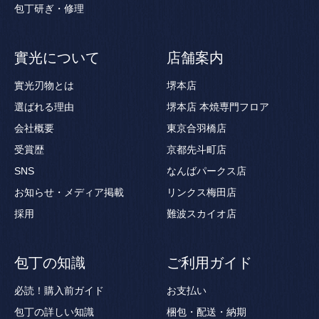
包丁研ぎ・修理
實光について
店舗案内
實光刃物とは
堺本店
選ばれる理由
堺本店 本焼専門フロア
会社概要
東京合羽橋店
受賞歴
京都先斗町店
SNS
なんばパークス店
お知らせ・メディア掲載
リンクス梅田店
採用
難波スカイオ店
包丁の知識
ご利用ガイド
必読！購入前ガイド
お支払い
包丁の詳しい知識
梱包・配送・納期