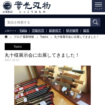
メニュー
：
Yaiba
｜
万能片刃
｜
銀座包丁
｜
研ぎ修理
｜
砥石
人気ワード
ブログ 最新情報
Topics
丸十様展示会に出展してきました！
ホーム
Topics
丸十様展示会に出展してきました！
2017.10.12