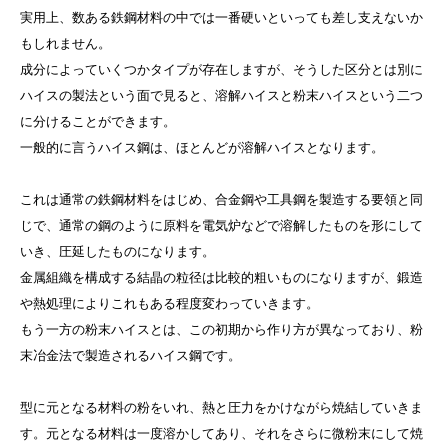
実用上、数ある鉄鋼材料の中では一番硬いといっても差し支えないか
もしれません。
成分によっていくつかタイプが存在しますが、そうした区分とは別に
ハイスの製法という面で見ると、溶解ハイスと粉末ハイスという二つ
に分けることができます。
一般的に言うハイス鋼は、ほとんどが溶解ハイスとなります。
これは通常の鉄鋼材料をはじめ、合金鋼や工具鋼を製造する要領と同
じで、通常の鋼のように原料を電気炉などで溶解したものを形にして
いき、圧延したものになります。
金属組織を構成する結晶の粒径は比較的粗いものになりますが、鍛造
や熱処理によりこれもある程度変わっていきます。
もう一方の粉末ハイスとは、この初期から作り方が異なっており、粉
末冶金法で製造されるハイス鋼です。
型に元となる材料の粉をいれ、熱と圧力をかけながら焼結していきま
す。元となる材料は一度溶かしてあり、それをさらに微粉末にして焼