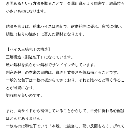
き固めるという方法を取ることで、金属組織がより緻密で、結晶粒も
小さいものになります。
結論を言えば、粉末ハイスは強靭で、耐磨耗性に優れ、疲労に強い、
靭性（粘りの強さ）に富んだ鋼材となります。
【ハイス三徳包丁の構造】
三層構造（割込包丁）になっています。
硬い鋼材を柔らかい鋼材でサンドイッチしています。
割込み包丁の本来の目的は、鋭さと丈夫さを兼ね備えることです。
一般的な包丁は一枚の板からできており、それと比べると薄く作るこ
とが可能になり、
切れ味が良いのです。
また、両サイドから補強していることからして、半分に折れる心配は
ほとんどありません。
一枚ものは和包丁でいう「本焼」に該当し、硬い反面もろく、折れて