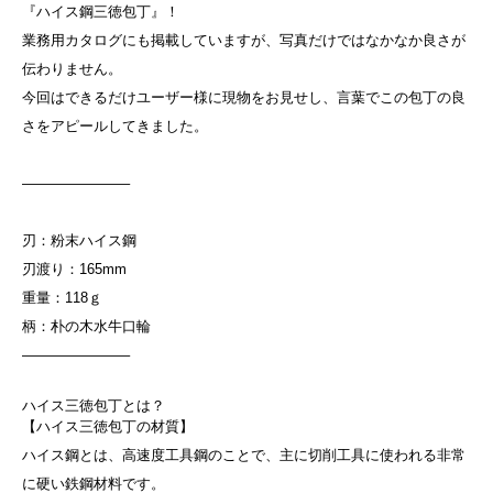
『ハイス鋼三徳包丁』！
業務用カタログにも掲載していますが、写真だけではなかなか良さが
伝わりません。
今回はできるだけユーザー様に現物をお見せし、言葉でこの包丁の良
さをアピールしてきました。
———————–
刃：粉末ハイス鋼
刃渡り：165mm
重量：118ｇ
柄：朴の木水牛口輪
———————–
ハイス三徳包丁とは？
【ハイス三徳包丁の材質】
ハイス鋼とは、高速度工具鋼のことで、主に切削工具に使われる非常
に硬い鉄鋼材料です。