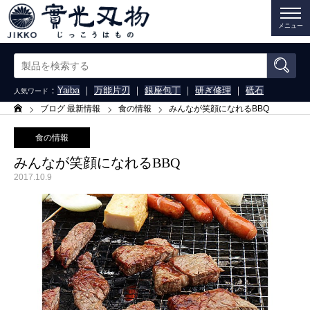
メニュー
：
Yaiba
｜
万能片刃
｜
銀座包丁
｜
研ぎ修理
｜
砥石
人気ワード
ブログ 最新情報
食の情報
みんなが笑顔になれるBBQ
ホーム
食の情報
みんなが笑顔になれるBBQ
2017.10.9