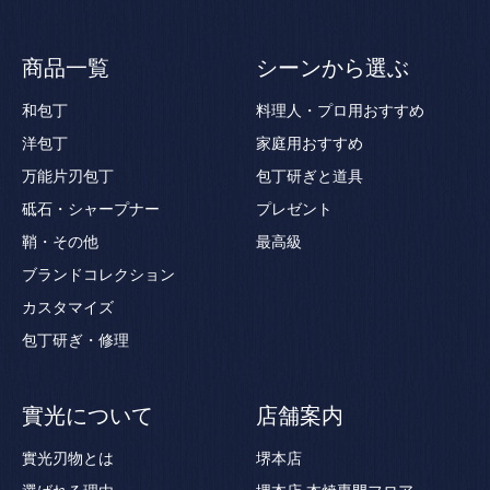
商品一覧
シーンから選ぶ
和包丁
料理人・プロ用おすすめ
洋包丁
家庭用おすすめ
万能片刃包丁
包丁研ぎと道具
砥石・シャープナー
プレゼント
鞘・その他
最高級
ブランドコレクション
カスタマイズ
包丁研ぎ・修理
實光について
店舗案内
實光刃物とは
堺本店