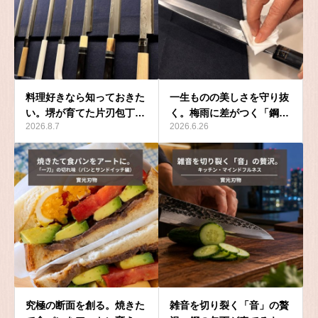
料理好きなら知っておきた
一生ものの美しさを守り抜
い。堺が育てた片刃包丁…
く。梅雨に差がつく「鋼…
2026.8.7
2026.6.26
究極の断面を創る。焼きた
雑音を切り裂く「音」の贅