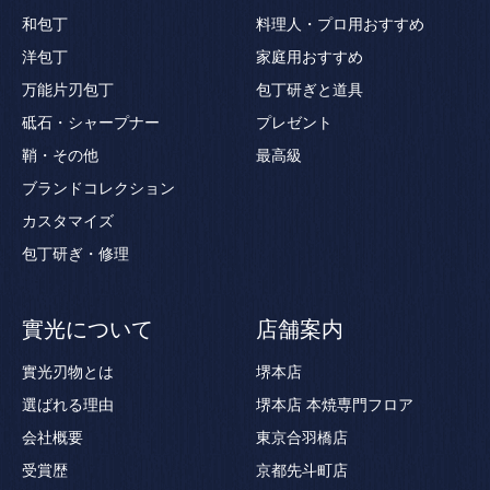
和包丁
料理人・プロ用おすすめ
洋包丁
家庭用おすすめ
万能片刃包丁
包丁研ぎと道具
砥石・シャープナー
プレゼント
鞘・その他
最高級
ブランドコレクション
カスタマイズ
包丁研ぎ・修理
實光について
店舗案内
實光刃物とは
堺本店
選ばれる理由
堺本店 本焼専門フロア
会社概要
東京合羽橋店
受賞歴
京都先斗町店