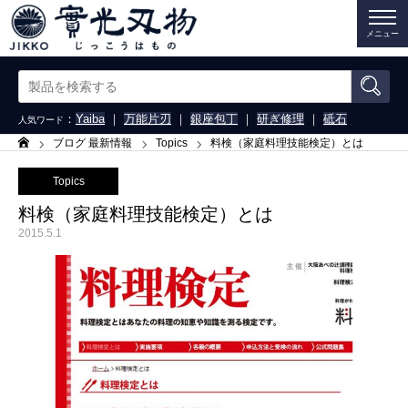
メニュー
：
Yaiba
｜
万能片刃
｜
銀座包丁
｜
研ぎ修理
｜
砥石
人気ワード
ブログ 最新情報
Topics
料検（家庭料理技能検定）とは
ホーム
Topics
料検（家庭料理技能検定）とは
2015.5.1