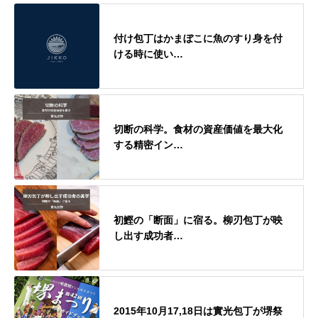
付け包丁はかまぼこに魚のすり身を付
ける時に使い…
切断の科学。食材の資産価値を最大化
する精密イン…
初鰹の「断面」に宿る。柳刃包丁が映
し出す成功者…
2015年10月17,18日は實光包丁が堺祭