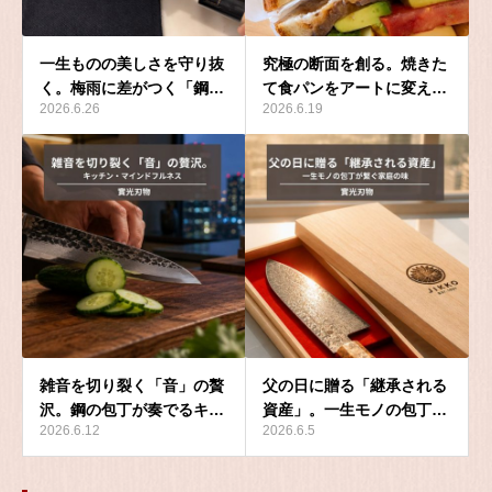
一生ものの美しさを守り抜
究極の断面を創る。焼きた
く。梅雨に差がつく「鋼…
て食パンをアートに変え…
2026.6.26
2026.6.19
雑音を切り裂く「音」の贅
父の日に贈る「継承される
沢。鋼の包丁が奏でるキ…
資産」。一生モノの包丁…
2026.6.12
2026.6.5