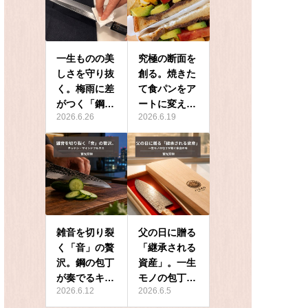
一生ものの美
究極の断面を
しさを守り抜
創る。焼きた
く。梅雨に差
て食パンをア
がつく「鋼…
ートに変え…
2026.6.26
2026.6.19
雑音を切り裂
父の日に贈る
く「音」の贅
「継承される
沢。鋼の包丁
資産」。一生
が奏でるキ…
モノの包丁…
2026.6.12
2026.6.5