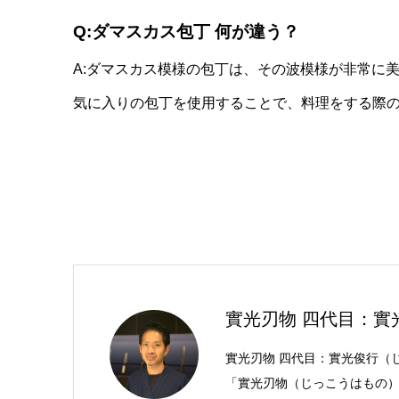
Q:ダマスカス包丁 何が違う？
A:ダマスカス模様の包丁は、その波模様が非常に
気に入りの包丁を使用することで、料理をする際
實光刃物 四代目：實
實光刃物 四代目：實光俊行（
「實光刃物（じっこうはもの）