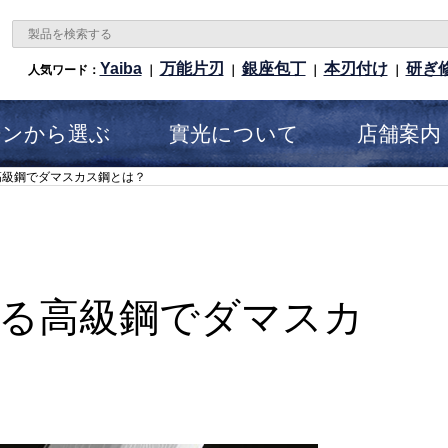
Yaiba
万能片刃
銀座包丁
本刃付け
研ぎ
人気ワード：
｜
｜
｜
｜
ーンから選ぶ
實光について
店舗案内
高級鋼でダマスカス鋼とは？
る高級鋼でダマスカ