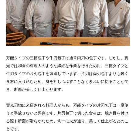
万能タイプの三徳包丁や牛刀包丁は通常両刃の包丁です。しかし、實
光では和食の料理人のような繊細な作業を行うために、三徳タイプと
牛刀タイプの片刃包丁を製造しています。
片刃は両刃包丁よりも鋭く
食材に入り込むため、身を押しつぶすことなくきれいに切ることがで
き、断面が美しく仕上がります。
實光刃物に来店される料理人からも、万能タイプの片刃包丁は一度使
うと手放せないと評判です。片刃包丁で切った食材は、焼き目を付け
る際も断面が滑らかなため、均一に火が通り、美しく仕上がるとのこ
とです。