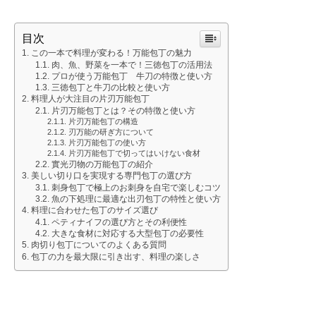
目次
この一本で料理が変わる！万能包丁の魅力
肉、魚、野菜を一本で！三徳包丁の活用法
プロが使う万能包丁 牛刀の特徴と使い方
三徳包丁と牛刀の比較と使い方
料理人が大注目の片刃万能包丁
片刃万能包丁とは？その特徴と使い方
片刃万能包丁の構造
刃万能の研ぎ方について
片刃万能包丁の使い方
片刃万能包丁で切ってはいけない食材
實光刃物の万能包丁の紹介
美しい切り口を実現する専門包丁の選び方
刺身包丁で極上のお刺身を自宅で楽しむコツ
魚の下処理に最適な出刃包丁の特性と使い方
料理に合わせた包丁のサイズ選び
ペティナイフの選び方とその利便性
大きな食材に対応する大型包丁の必要性
肉切り包丁についてのよくある質問
包丁の力を最大限に引き出す、料理の楽しさ