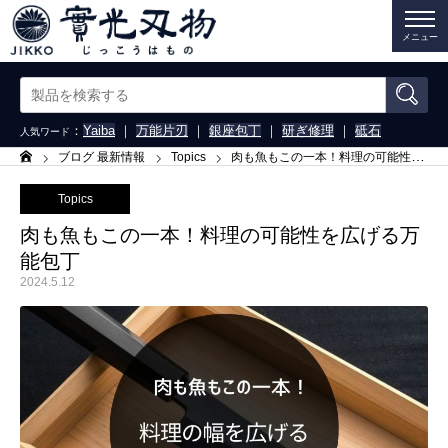
メニュー
：
Yaiba
｜
万能片刃
｜
銀座包丁
｜
研ぎ修理
｜
砥石
人気ワード
ブログ 最新情報
Topics
肉も魚もこの一本！料理の可能性を広げる万能包丁
ホーム
Topics
肉も魚もこの一本！料理の可能性を広げる万
能包丁
2024.5.12