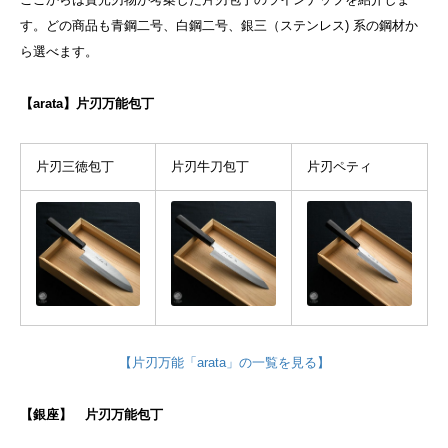
す。どの商品も青鋼二号、白鋼二号、銀三（ステンレス) 系の鋼材か
ら選べます。
【arata】片刃万能包丁
片刃三徳包丁
片刃牛刀包丁
片刃ペティ
【片刃万能「arata」の一覧を見る】
【銀座】 片刃万能包丁