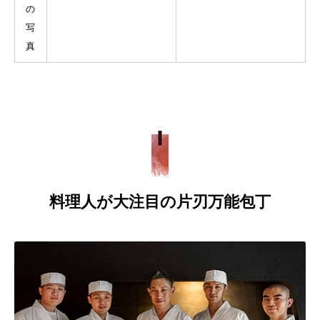
の
写
真
料理人が大注目の片刃万能包丁