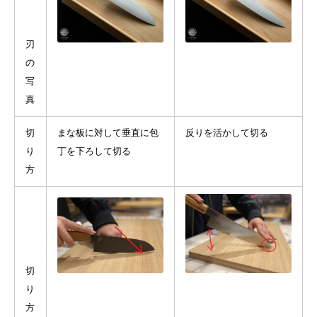
刃
の
写
真
切
まな板に対して垂直に包
反りを活かして切る
り
丁を下ろして切る
方
切
り
方