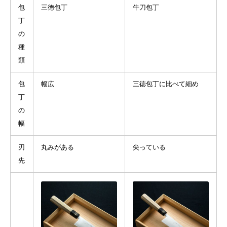
包
三徳包丁
牛刀包丁
丁
の
種
類
包
幅広
三徳包丁に比べて細め
丁
の
幅
刃
丸みがある
尖っている
先