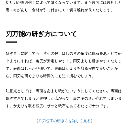
切り刃が両刃包丁に比べて薄くなっています。また裏面には裏押しと
裏スキがあり、食材が引っ付きにくく切り離れが良くなります。
刃万能の研ぎ方について
研ぎ直しに関しても、片刃の包丁はしのぎの角度に砥石をあわせて研
ぐようにすれば、角度が安定しやすく、両刃よりも砥ぎやすくなりま
す。表面はしっかり研いで、裏面はかえりを取る程度で良いことか
ら、両刃を研ぐよりも時間的にも短く済むでしょう。
注意点としては、裏面をあまり砥がないようにしてください。裏面は
砥ぎすぎてしまうと裏押しが広がって、裏スキの形が崩れてしまいま
す。かえりを取る程度にサッと砥石をあてるだけで十分です。
【片刃包丁の研ぎ方を詳しく見る】