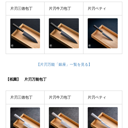
片刃三徳包丁
片刃牛刀包丁
片刃ペティ
【片刃万能「銀座」一覧を見る】
【祇園】 片刃万能包丁
片刃三徳包丁
片刃牛刀包丁
片刃ペティ