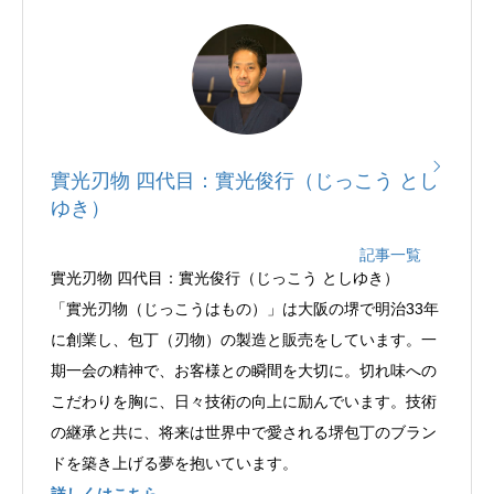
實光刃物 四代目：實光俊行（じっこう とし
ゆき）
記事一覧
實光刃物 四代目：實光俊行（じっこう としゆき）
「實光刃物（じっこうはもの）」は大阪の堺で明治33年
に創業し、包丁（刃物）の製造と販売をしています。一
期一会の精神で、お客様との瞬間を大切に。切れ味への
こだわりを胸に、日々技術の向上に励んでいます。技術
の継承と共に、将来は世界中で愛される堺包丁のブラン
ドを築き上げる夢を抱いています。