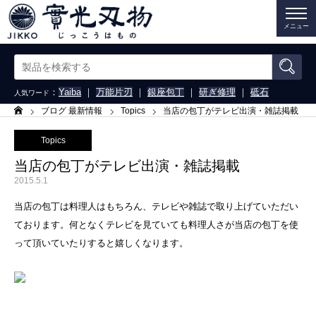
メニュー
：
Yaiba
｜
万能片刃
｜
銀座包丁
｜
研ぎ修理
｜
砥石
人気ワード
ブログ 最新情報
Topics
当店の包丁がテレビ出演・雑誌掲載
ホーム
Topics
当店の包丁がテレビ出演・雑誌掲載
2015.5.1
当店の包丁は料理人はもちろん、テレビや雑誌で取り上げていただい
ております。何となくテレビを見ていても料理人さが当店の包丁を使
って頂いていたりすると嬉しくなります。