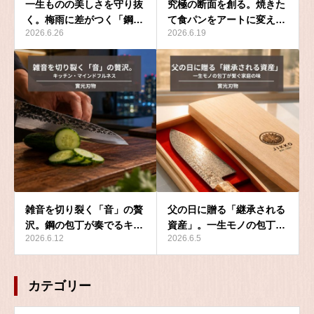
一生ものの美しさを守り抜
究極の断面を創る。焼きた
く。梅雨に差がつく「鋼…
て食パンをアートに変え…
2026.6.26
2026.6.19
雑音を切り裂く「音」の贅
父の日に贈る「継承される
沢。鋼の包丁が奏でるキ…
資産」。一生モノの包丁…
2026.6.12
2026.6.5
カテゴリー