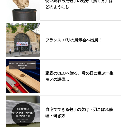
使い終わった包丁の処分（捨て方）は
どのようにし…
フランス パリの展示会へ出展！
家庭のCEOへ贈る。母の日に選ぶ一生
モノの設備…
自宅でできる包丁の欠け・刃こぼれ修
理・研ぎ方