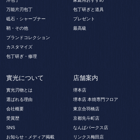
万能片刃包丁
包丁研ぎと道具
砥石・シャープナー
プレゼント
鞘・その他
最高級
ブランドコレクション
カスタマイズ
包丁研ぎ・修理
實光について
店舗案内
實光刃物とは
堺本店
選ばれる理由
堺本店 本焼専門フロア
会社概要
東京合羽橋店
受賞歴
京都先斗町店
SNS
なんばパークス店
お知らせ・メディア掲載
リンクス梅田店