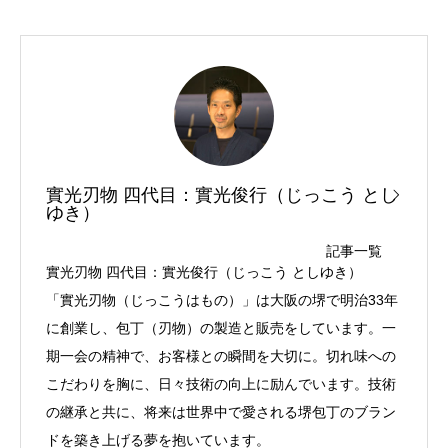
實光刃物 四代目：實光俊行（じっこう とし
ゆき）
記事一覧
實光刃物 四代目：實光俊行（じっこう としゆき）
「實光刃物（じっこうはもの）」は大阪の堺で明治33年
に創業し、包丁（刃物）の製造と販売をしています。一
期一会の精神で、お客様との瞬間を大切に。切れ味への
こだわりを胸に、日々技術の向上に励んでいます。技術
の継承と共に、将来は世界中で愛される堺包丁のブラン
ドを築き上げる夢を抱いています。