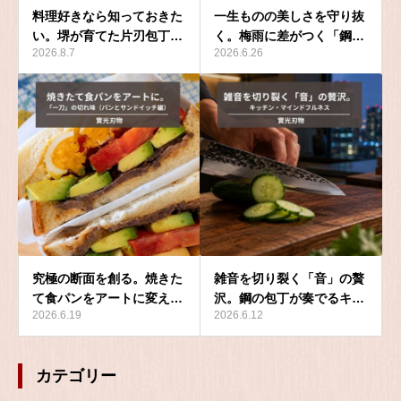
料理好きなら知っておきた
一生ものの美しさを守り抜
い。堺が育てた片刃包丁…
く。梅雨に差がつく「鋼…
2026.8.7
2026.6.26
究極の断面を創る。焼きた
雑音を切り裂く「音」の贅
て食パンをアートに変え…
沢。鋼の包丁が奏でるキ…
2026.6.19
2026.6.12
カテゴリー