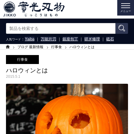
メニュー
：
Yaiba
｜
万能片刃
｜
銀座包丁
｜
研ぎ修理
｜
砥石
人気ワード
ブログ 最新情報
行事食
ハロウィンとは
ホーム
行事食
ハロウィンとは
2015.5.1