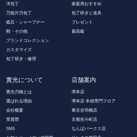
洋包丁
家庭用おすすめ
万能片刃包丁
包丁研ぎと道具
砥石・シャープナー
プレゼント
鞘・その他
最高級
ブランドコレクション
カスタマイズ
包丁研ぎ・修理
實光について
店舗案内
實光刃物とは
堺本店
選ばれる理由
堺本店 本焼専門フロア
会社概要
東京合羽橋店
受賞歴
京都先斗町店
SNS
なんばパークス店