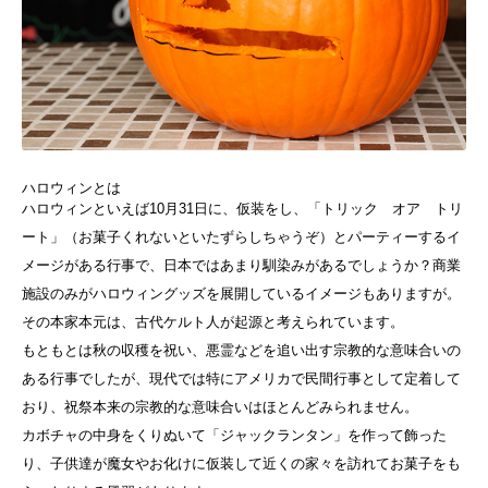
ハロウィンとは
ハロウィンといえば10月31日に、仮装をし、「トリック オア トリ
ート」（お菓子くれないといたずらしちゃうぞ）とパーティーするイ
メージがある行事で、日本ではあまり馴染みがあるでしょうか？商業
施設のみがハロウィングッズを展開しているイメージもありますが。
その本家本元は、古代ケルト人が起源と考えられています。
もともとは秋の収穫を祝い、悪霊などを追い出す宗教的な意味合いの
ある行事でしたが、現代では特にアメリカで民間行事として定着して
おり、祝祭本来の宗教的な意味合いはほとんどみられません。
カボチャの中身をくりぬいて「ジャックランタン」を作って飾った
り、子供達が魔女やお化けに仮装して近くの家々を訪れてお菓子をも