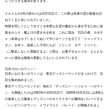
らったりする風習があります。
ケルト人の1年の終わりは10月31日で、この夜は死者の霊が家族を訪
ねてくると信じられていました。
時期を同じくとして出てくる有害な生霊や魔女から身を守るために仮
面をかぶり、魔よけの焚き火を炊き、これに因み、31日の夜、カボチ
ャ（本来はカブ）をくりぬいて中にローソクを立てて「ジャックラン
タン」を作り、仮装した子供たちが「トリック オア トリート」
（ご馳走しないと悪戯するよ）と唱え、お菓子をもらうか、もらえな
かった場合は報復の悪戯してもいいとされています。
日本でのハロウィン！
日本におけるハロウィンは、東京ディズニーランドがきっかけで、注
目を集め始めました。
東京ディズニーランドが、初めて「ディズニー・ハッピー・ハロウィ
ン」を開催したのは1997年の10月31日で、2000年10月31日には400人
の仮装した入園者とディズニーのキャラクターが園内をパレードする
「ハッピーハロウィン トワイライト パレード」が開催されまし