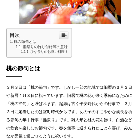
目次
桃の節句とは
雛祭りの飾り付け等の意味
ひな祭りのお祝い料理！
桃の節句とは
３月３日は「桃の節句」です。しかし一部の地域では旧暦の３月３日
や新暦４月３日に祝っています。旧暦で桃の花が咲く季節になために
「桃の節句」と呼ばれます。起源は古く平安時代からの行事で、３月
３日に定着したのは室町時代からです。女の子のすこやかな成長を祈
る節句の年中行事「雛祭り」です。雛人形と桃の花を飾り、白酒など
の飲食を楽しむお節句です。春を無事に迎えられたことを喜び、みん
なが元気で過ごせるように祝います。