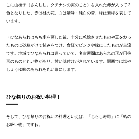
こに山梔子（さんしし。クチナシの実のこと）を入れた赤が入って３
色となりした。赤は桃の花、白は清浄・純白の雪、緑は新緑を表して
います。
・ひなあられはもち米を蒸した後、十分に乾燥させたものや豆を炒っ
たものに砂糖がけで甘みをつけ、食紅でピンクや緑にしたものが主流
です。地域でひなあられは違っていて、名古屋圏はあられの形が円柱
形のものと丸い物があり、甘い味付けがされています。関西では塩や
しょうゆ味のあられを丸い形にします。
ひな祭りのお祝い料理！
そして、ひな祭りのお祝いの料理といえば、「ちらし寿司」に「蛤の
お吸い物」ですね。