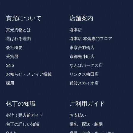
實光について
店舗案内
實光刃物とは
堺本店
選ばれる理由
堺本店 本焼専門フロア
会社概要
東京合羽橋店
受賞歴
京都先斗町店
SNS
なんばパークス店
お知らせ・メディア掲載
リンクス梅田店
採用
難波スカイオ店
包丁の知識
ご利用ガイド
必読！購入前ガイド
お支払い
包丁の詳しい知識
梱包・配送・納期
Q＆A
返品・交換・キャンセル