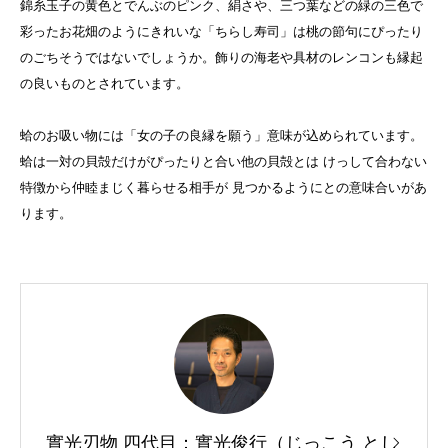
錦糸玉子の黄色とでんぶのピンク、絹さや、三つ葉などの緑の三色で
彩ったお花畑のようにきれいな「ちらし寿司」は桃の節句にぴったり
のごちそうではないでしょうか。飾りの海老や具材のレンコンも縁起
の良いものとされています。
蛤のお吸い物には「女の子の良縁を願う」意味が込められています。
蛤は一対の貝殻だけがぴったりと合い他の貝殻とは けっして合わない
特徴から仲睦まじく暮らせる相手が 見つかるようにとの意味合いがあ
ります。
實光刃物 四代目：實光俊行（じっこう とし