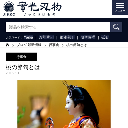
メニュー
：
Yaiba
｜
万能片刃
｜
銀座包丁
｜
研ぎ修理
｜
砥石
人気ワード
ブログ 最新情報
行事食
桃の節句とは
ホーム
行事食
桃の節句とは
2015.5.1