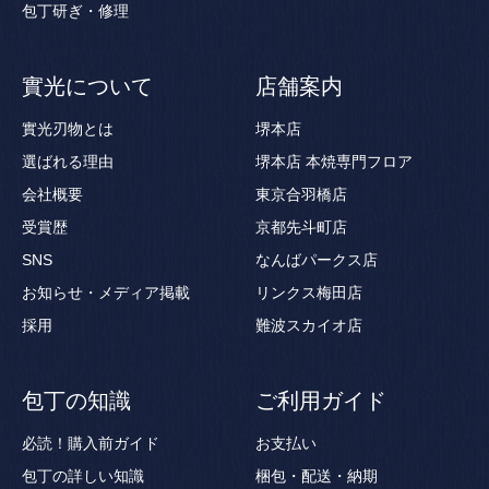
包丁研ぎ・修理
實光について
店舗案内
實光刃物とは
堺本店
選ばれる理由
堺本店 本焼専門フロア
会社概要
東京合羽橋店
受賞歴
京都先斗町店
SNS
なんばパークス店
お知らせ・メディア掲載
リンクス梅田店
採用
難波スカイオ店
包丁の知識
ご利用ガイド
必読！購入前ガイド
お支払い
包丁の詳しい知識
梱包・配送・納期