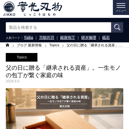
メニュー
：
Yaiba
｜
万能片刃
｜
銀座包丁
｜
研ぎ修理
｜
砥石
人気ワード
ブログ 最新情報
Topics
父の日に贈る「継承される資産」。一生モノの包丁が繋ぐ家庭の味
ホーム
Topics
父の日に贈る「継承される資産」。一生モノ
の包丁が繋ぐ家庭の味
2026.6.5