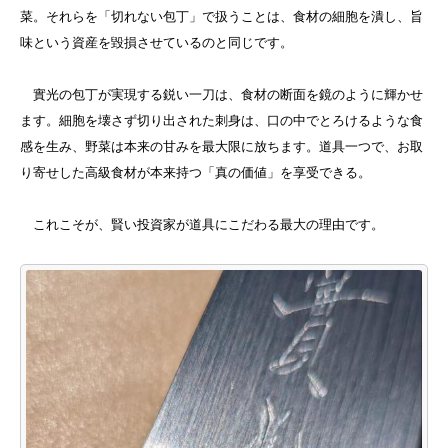
菜。それらを「切れない包丁」で扱うことは、食材の細胞を潰し、旨
味という資産を毀損させているのと同じです。
實光の包丁が実現する鋭い一刀は、食材の断面を鏡のように輝かせ
ます。細胞を壊さず切り出された刺身は、口の中でとろけるような食
感を生み、野菜は本来の甘みを最大限に放ちます。道具一つで、お取
り寄せした高級食材が本来持つ「真の価値」を享受できる。
これこそが、賢い投資家が道具にこだわる最大の理由です。