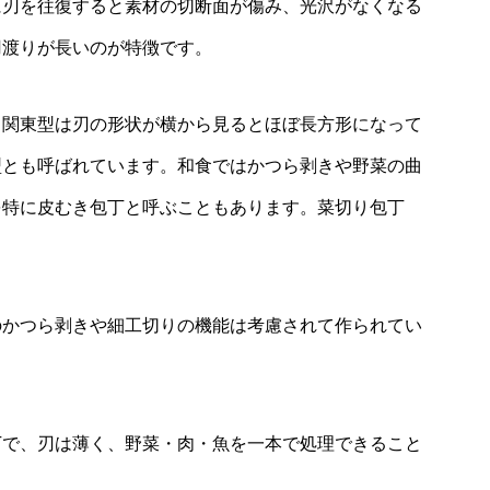
に刃を往復すると素材の切断面が傷み、光沢がなくなる
刃渡りが長いのが特徴です。
。関東型は刃の形状が横から見るとほぼ長方形になって
型とも呼ばれています。和食ではかつら剥きや野菜の曲
を特に皮むき包丁と呼ぶこともあります。菜切り包丁
のかつら剥きや細工切りの機能は考慮されて作られてい
丁で、刃は薄く、野菜・肉・魚を一本で処理できること