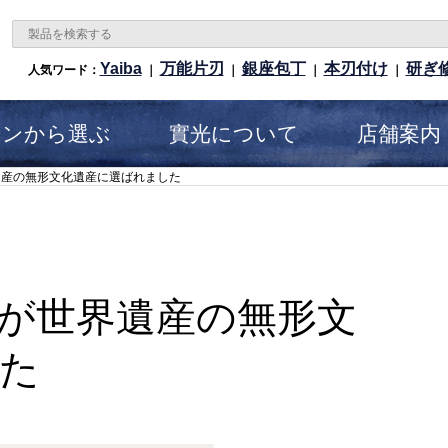
Yaiba
万能片刃
銀座包丁
本刃付け
研ぎ
人気ワード：
｜
｜
｜
｜
ーンから選ぶ
實光について
店舗案内
遺産の無形文化遺産に選ばれました
が世界遺産の無形文
た