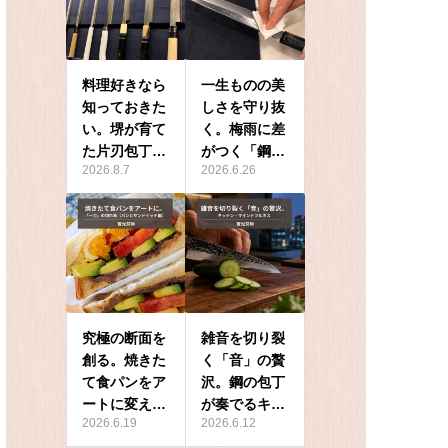
料理好きなら
一生ものの美
知っておきた
しさを守り抜
い。堺が育て
く。梅雨に差
た片刃包丁…
がつく「鋼…
2026.8.7
2026.6.26
究極の断面を
雑音を切り裂
創る。焼きた
く「音」の贅
て食パンをア
沢。鋼の包丁
ートに変え…
が奏でるキ…
2026.6.19
2026.6.12