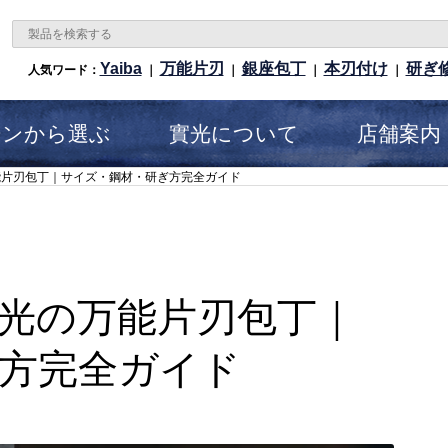
Yaiba
万能片刃
銀座包丁
本刃付け
研ぎ
人気ワード：
｜
｜
｜
｜
ーンから選ぶ
實光について
店舗案内
能片刃包丁｜サイズ・鋼材・研ぎ方完全ガイド
光の万能片刃包丁｜
方完全ガイド