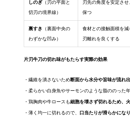
しのぎ
（刃の平面と
刃先の角度を安定させ
切刃の境界線）
保つ
裏すき
（裏面中央の
食材との接触面積を減
わずかな凹み）
刃離れを良くする
片刃牛刀の切れ味がもたらす実際の効果
・繊維を潰さないため
断面から水分や旨味が流れ
・柔らかい白身魚やサーモンのような脂ののった
・鶏胸肉や牛ロースも
細胞を壊さず切れるため、
・薄く均一に切れるので、
口当たりが滑らかにな