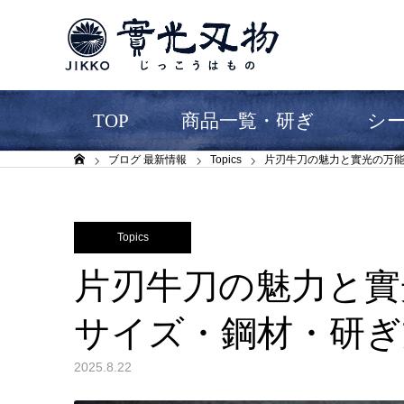
TOP
商品一覧・研ぎ
シ
ブログ 最新情報
Topics
片刃牛刀の魅力と實光の万
ホーム
Topics
片刃牛刀の魅力と實
サイズ・鋼材・研ぎ
2025.8.22