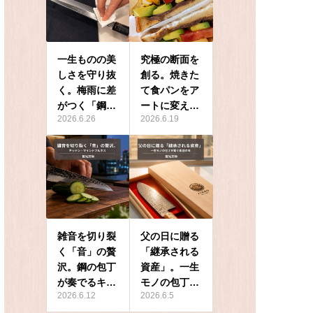
一生ものの美
究極の断面を
しさを守り抜
創る。焼きた
く。梅雨に差
て食パンをア
がつく「鋼…
ートに変え…
2026.6.26
2026.6.19
雑音を切り裂
父の日に贈る
く「音」の贅
「継承される
沢。鋼の包丁
資産」。一生
が奏でるキ…
モノの包丁…
2026.6.12
2026.6.5