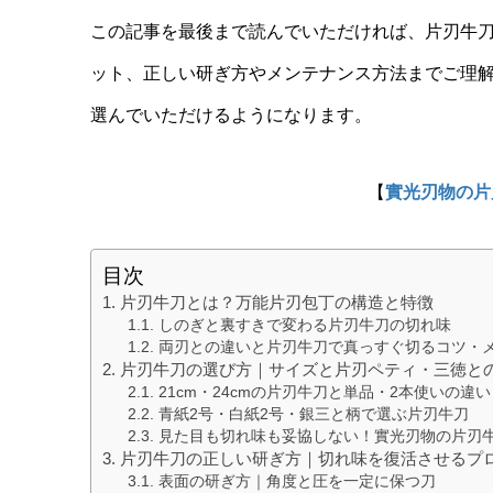
この記事を最後まで読んでいただければ、片刃牛
ット、正しい研ぎ方やメンテナンス方法までご理
選んでいただけるようになります。
【
實光刃物の片
目次
片刃牛刀とは？万能片刃包丁の構造と特徴
しのぎと裏すきで変わる片刃牛刀の切れ味
両刃との違いと片刃牛刀で真っすぐ切るコツ・
片刃牛刀の選び方｜サイズと片刃ペティ・三徳と
21cm・24cmの片刃牛刀と単品・2本使いの違い
青紙2号・白紙2号・銀三と柄で選ぶ片刃牛刀
見た目も切れ味も妥協しない！實光刃物の片刃
片刃牛刀の正しい研ぎ方｜切れ味を復活させるプ
表面の研ぎ方｜角度と圧を一定に保つ刀