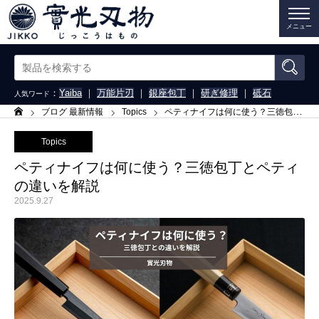
メニュー
：
Yaiba
｜
万能片刃
｜
銀座包丁
｜
研ぎ修理
｜
砥石
人気ワード
ブログ 最新情報
Topics
ペティナイフは何に使う？三徳包丁とペティの違いを解説
ホーム
Topics
ペティナイフは何に使う？三徳包丁とペティ
の違いを解説
2025.9.27