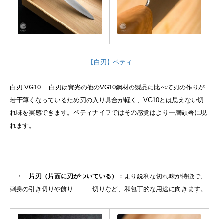
【白刃】ペティ
白刃 VG10 白刃は實光の他のVG10鋼材の製品に比べて刃の作りが
若干薄くなっているため刃の入り具合が軽く、VG10とは思えない切
れ味を実感できます。ペティナイフではその感覚はより一層顕著に現
れます。
・
片刃（片面に刃がついている）
：より鋭利な切れ味が特徴で、
刺身の引き切りや飾り 切りなど、和包丁的な用途に向きます。