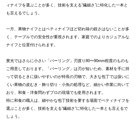
ィナイフを選ぶことが多く、技術を支える“繊細さ”に特化した一本と
も言えるでしょう。
一方、果物ナイフとはペティナイフほど切れ味の鋭さはないことが多
く、テーブルでの安全性が重視されます。家庭でのよりカジュアルな
ナイフと位置付けられます。
實光ではさらに小さい「パーリング」刃渡り80〜90mm程度のものも
ご用意しております。
「パーリング」は刃が短いため、素材を手に持
って切るときに扱いやすいのが特長の刃物で、大きな包丁では扱いに
くい果物の皮むき・飾り切り・小魚の処理など、細かい作業に向いて
おり、和食・洋食問わずプロの現場でも使用されます。
特に和食の職人は、細やかな包丁技術を要する場面でペティナイフを
選ぶことが多く、技術を支える“繊細さ”に特化した一本とも言えるで
しょう。