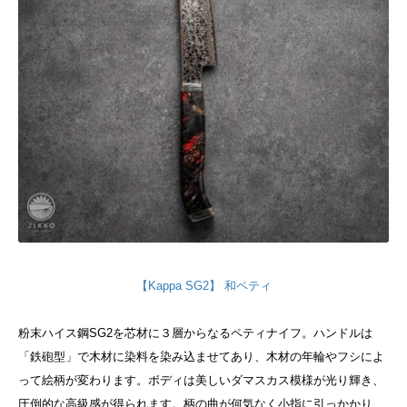
【Kappa SG2】 和ペティ
粉末ハイス鋼SG2を芯材に３層からなるペティナイフ。ハンドルは
「鉄砲型」で木材に染料を染み込ませてあり、木材の年輪やフシによ
って絵柄が変わります。ボディは美しいダマスカス模様が光り輝き、
圧倒的な高級感が得られます。柄の曲が何気なく小指に引っかかり、