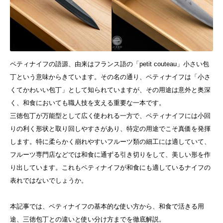
ペティナイフの語源、由来はフランス語の「petit couteau」小さい包
丁という意味からきています。その名の通り、ペティナイフは「小さ
くてかわいい包丁」として知られていますが、その用途は意外と奥深
く、和食においても職人技を支える重要な一本です。
三徳包丁が万能型として広く使われる一方で、ペティナイフには小回
りの利く形状と取り回しやすさがあり、特定の用途でこそ真価を発揮
します。特に柔らかく崩れやすいフルーツ類の細工には適していて、
フルーツ専門店などでは和食に通ずる引き切りをして、美しい形を作
り出しています。これもペティナイフが和食にも適しているナイフの
表れではないでしょうか。
本記事では、ペティナイフの基本的な使い方から、和食で活きる用
途、三徳包丁との違いと使い分け方までを徹底解説。