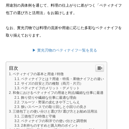
用途別の具体例を通じて、料理の仕上がりに差がつく「ペティナイフ
包丁の選び方と活用法」をお届けします。
なお、實光刃物では料理の流派や用途に応じた多彩なペティナイフを
取り揃えております。
▶︎ 實光刃物のペティナイフ一覧を見る
目次
ペティナイフの基本と用途 / 特徴
ペティナイフとは？用途・特長・果物ナイフとの違い
サイズの目安と刃の種類（両刃・片刃）
ペティナイフのメリット・デメリット
和食におけるペティナイフの用途と利点/繊細な仕事に最適
飾り切りや繊細な仕事に最適な理由
フルーツ・野菜の皮むきや下ごしらえ
狭いスペースでの取り回しと小回りの良さ
三徳包丁との使い分けと選び方/ 選び方とお勧め活用法
三徳包丁の特徴と守備
ペティナイフの和洋での使い分けと調理例
2本持ちのすすめと購入時のポイント