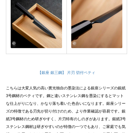
【銀座 銀三鋼】 片刃 切付ペティ
こちらは大変人気の高い實光独自の墨染法による銀座シリーズの銀紙
3号鋼材のペティです。鋼と違いステンレス鋼を墨染にするとマット
な仕上がりになり、かなり落ち着いた色合いになります。銀座シリー
ズの特徴である刃先が切り付けのため、より作業確認が容易です。銀
紙3号鋼材のため研ぎやすく、片刃特有のしのぎがあります。
銀紙3号
ステンレス鋼材は研ぎやすいのが特徴の一つでもあり、ご家庭でも気