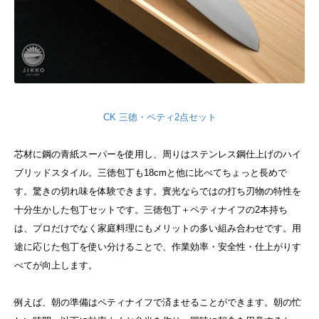
CK 三徳・ペティ2点セット
芯材に鋼の青紙スーパーを使用し、周りはステンレス鋼仕上げのハイ
ブリッドスタイル。
三徳包丁も18cmと他に比べてちょっと長めで
す。驚きの切れ味を体験できます。實光ならではの打ち刃物の特性を
十分生かした包丁セットです。
三徳包丁＋ペティナイフの2本持ち
は、プロだけでなく家庭料理にもメリットの多い組み合わせです。用
途に応じた包丁を使い分けることで、作業効率・安全性・仕上がりす
べてが向上します。
例えば、朝の準備はペティナイフで済ませることができます。朝の忙