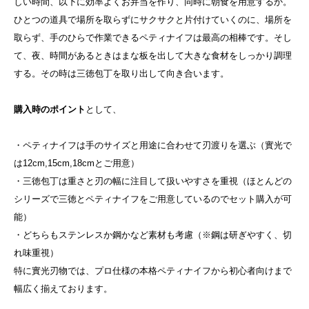
しい時間、以下に効率よくお弁当を作り、同時に朝食を用意するか。
ひとつの道具で場所を取らずにサクサクと片付けていくのに、場所を
取らず、手のひらで作業できるペティナイフは最高の相棒です。
そし
て、夜、時間があるときはまな板を出して大きな食材をしっかり調理
する。その時は三徳包丁を取り出して向き合います。
購入時のポイント
として、
・ペティナイフは手のサイズと用途に合わせて刃渡りを選ぶ
（實光で
は12cm,15cm,18cmとご用意）
・三徳包丁は重さと刃の幅に注目して扱いやすさを重視
（ほとんどの
シリーズで三徳とペティナイフをご用意しているのでセット購入が可
能）
・どちらもステンレスか鋼かなど素材も考慮（※鋼は研ぎやすく、切
れ味重視）
特に實光刃物では、プロ仕様の本格ペティナイフから初心者向けまで
幅広く揃えております。