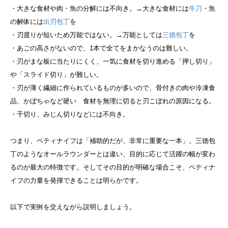
・大きな食材や肉・魚の分解には不向き。→大きな食材には
牛刀
・魚
の解体には
出刃包丁
を
・刃渡りが短いため万能ではない。→万能としては
三徳包丁
を
・あごの高さがないので、1本で全てをまかなうのは難しい。
・刃がまな板に当たりにくく、一気に食材を切り進める「押し切り」
や「スライド切り」
が難しい。
・刃が薄く繊細に作られているものが多いので、骨付きの肉や冷凍食
品、かぼちゃなど硬い 食材を無理に切ると刃こぼれの原因になる。
・千切り、みじん切りなどには不向き。
つまり、ペティナイフは「補助的だが、非常に重要な一本」。三徳包
丁のようなオールラウンダーとは違い、目的に応じて活躍の幅が変わ
るのが最大の特徴です。そしてその目的が明確な場合こそ、ペティナ
イフの力量を発揮できることは明らかです。
以下で実例を交えながら説明しましょう。