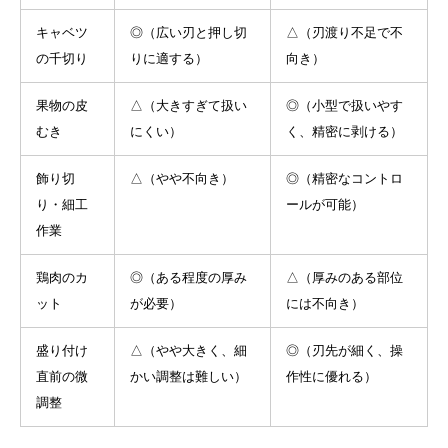
キャベツ
◎（広い刃と押し切
△（刃渡り不足で不
の千切り
りに適する）
向き）
果物の皮
△（大きすぎて扱い
◎（小型で扱いやす
むき
にくい）
く、精密に剥ける）
飾り切
△（やや不向き）
◎（精密なコントロ
り・細工
ールが可能）
作業
鶏肉のカ
◎（ある程度の厚み
△（厚みのある部位
ット
が必要）
には不向き）
盛り付け
△（やや大きく、細
◎（刃先が細く、操
直前の微
かい調整は難しい）
作性に優れる）
調整