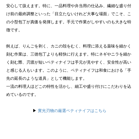
安心して扱えます。特に、一品料理や弁当用の仕込み、繊細な盛り付
け前の最終調整といった「目立たないけれど大事な場面」でこそ、こ
の小型包丁が真価を発揮します。手元で作業がしやすいのも大きな特
徴です。
例えば、りんごを剥く、カニの殻をむく、料理に添える薬味を細かく
刻む作業は、三徳包丁よりも軽快に行えます。特にネギやニラを細か
く刻む際、刃渡が短いペティナイフは手元が見やすく、安全性が高い
と感じる人もいます。このように、ペティナイフは和食における「手
先の延長のような道具」として機能します。
一流の料理人ほどこの特性を活かし、細工や盛り付けにこだわりを込
めているのです。
▶︎
實光刃物の厳選ペティナイフはこちら