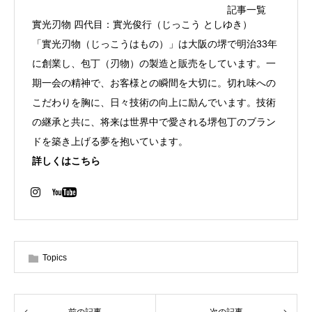
記事一覧
實光刃物 四代目：實光俊行（じっこう としゆき）
「實光刃物（じっこうはもの）」は大阪の堺で明治33年
に創業し、包丁（刃物）の製造と販売をしています。一
期一会の精神で、お客様との瞬間を大切に。切れ味への
こだわりを胸に、日々技術の向上に励んでいます。技術
の継承と共に、将来は世界中で愛される堺包丁のブラン
ドを築き上げる夢を抱いています。
詳しくはこちら
Topics
前の記事
次の記事