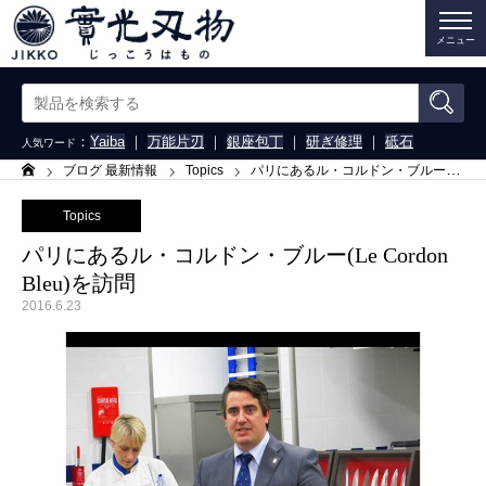
メニュー
：
Yaiba
｜
万能片刃
｜
銀座包丁
｜
研ぎ修理
｜
砥石
人気ワード
ブログ 最新情報
Topics
パリにあるル・コルドン・ブルー(Le Cordon Bleu)を訪問
ホーム
Topics
パリにあるル・コルドン・ブルー(Le Cordon
Bleu)を訪問
2016.6.23