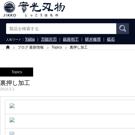
：
Yaiba
｜
万能片刃
｜
銀座包丁
｜
研ぎ修理
｜
砥石
人気ワード
ブログ 最新情報
Topics
裏押し加工
ホーム
Topics
裏押し加工
2015.5.1