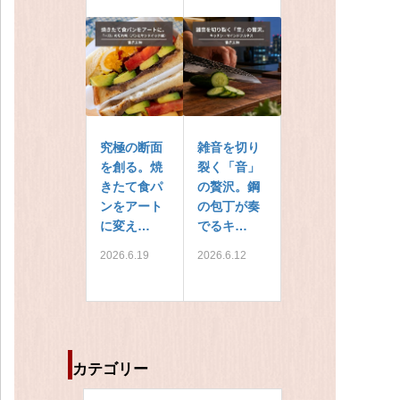
究極の断面
雑音を切り
を創る。焼
裂く「音」
きたて食パ
の贅沢。鋼
ンをアート
の包丁が奏
に変え…
でるキ…
2026.6.19
2026.6.12
カテゴリー