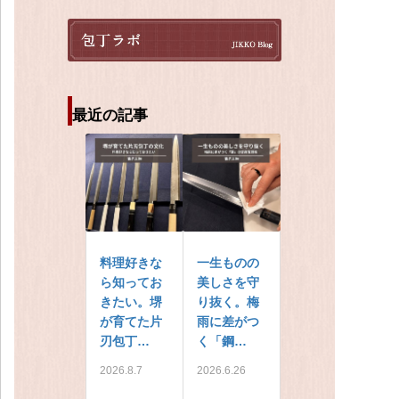
最近の記事
料理好きな
一生ものの
ら知ってお
美しさを守
きたい。堺
り抜く。梅
が育てた片
雨に差がつ
刃包丁…
く「鋼…
2026.8.7
2026.6.26