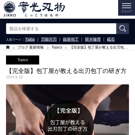
メニュー
：
Yaiba
｜
万能片刃
｜
銀座包丁
｜
研ぎ修理
｜
砥石
人気ワード
ブログ 最新情報
Topics
【完全版】包丁屋が教える出刃包丁の研ぎ方
ホーム
Topics
【完全版】包丁屋が教える出刃包丁の研ぎ方
2024.6.18