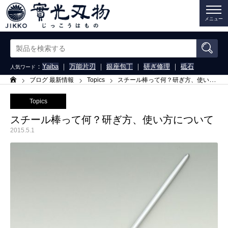
メニュー
：
Yaiba
｜
万能片刃
｜
銀座包丁
｜
研ぎ修理
｜
砥石
人気ワード
ブログ 最新情報
Topics
スチール棒って何？研ぎ方、使い方について
ホーム
Topics
スチール棒って何？研ぎ方、使い方について
2015.5.1