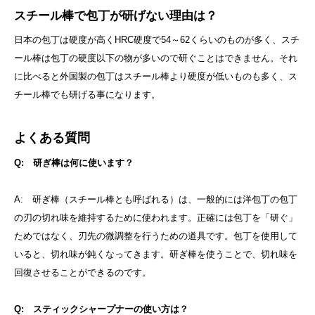
スチール棒で包丁が研げない理由は？
日本の包丁は硬度が高くHRC硬度で54～62くらいのものが多く、スチ
ール棒は包丁の硬度以下の物が多いので研ぐことはできません。それ
に比べると外国製の包丁はスチール棒より硬度が低いものも多く、ス
チール棒でも研げる事になります。
よくある質問
Q: 研ぎ棒は何に使います？
A: 研ぎ棒（スチール棒とも呼ばれる）は、一般的には洋包丁の包丁
の刃の切れ味を維持するために使われます。正確には包丁を「研ぐ」
ためではなく、刃先の微調整を行うための道具です。包丁を使用して
いると、切れ味が鈍くなってきます。研ぎ棒を使うことで、切れ味を
回復させることができるのです。
Q: スティックシャープナーの使い方は？