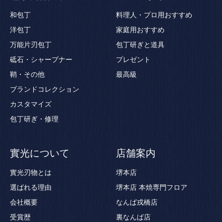
和包丁
料理人・プロ用おすすめ
洋包丁
家庭用おすすめ
万能片刃包丁
包丁研ぎと道具
砥石・シャープナー
プレゼント
鞘・その他
最高級
ブランドコレクション
カスタマイズ
包丁研ぎ・修理
實光について
店舗案内
實光刃物とは
堺本店
選ばれる理由
堺本店 本焼専門フロア
会社概要
なんば戎橋店
受賞歴
裏なんば店