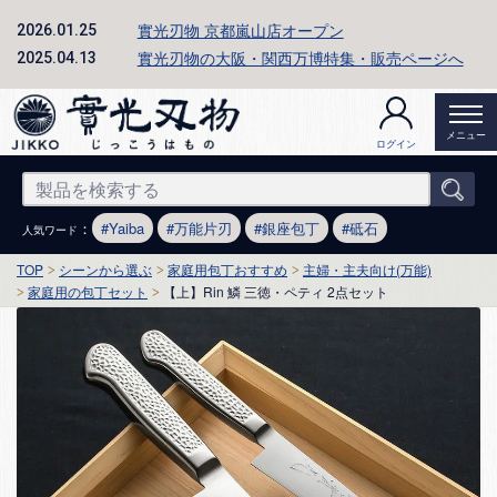
實光刃物 京都嵐山店オープン
2026.01.25
實光刃物の大阪・関西万博特集・販売ページへ
2025.04.13
メニュー
ログイン
：
Yaiba
万能片刃
銀座包丁
砥石
人気ワード
TOP
シーンから選ぶ
家庭用包丁おすすめ
主婦・主夫向け(万能)
家庭用の包丁セット
【上】Rin 鱗 三徳・ペティ 2点セット